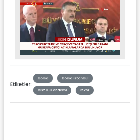
Stream
Mute
Type
borsa
borsa istanbul
Etiketler:
bist 100 endeksi
rekor