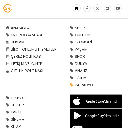
ANASAYFA
SPOR
TV PROGRAMLARI
GÜNDEM
REKLAM
EKONOMİ
BİLGİ TOPLUMU HİZMETLERİ
YAŞAM
ÇEREZ POLİTİKASI
SPOR
İLETİŞİM VE KÜNYE
DÜNYA
GİZLİLİK POLİTİKASI
ANALİZ
EĞİTİM
24 RADYO
TEKNOLOJİ
KÜLTÜR
TARİH
SİNEMA
KİTAP