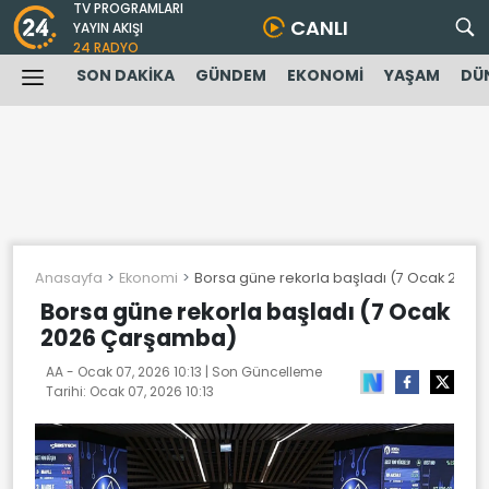
TV PROGRAMLARI
CANLI
YAYIN AKIŞI
24 RADYO
SON DAKİKA
GÜNDEM
EKONOMİ
YAŞAM
DÜ
Anasayfa
Ekonomi
Borsa güne rekorla başladı (7 Ocak 202
Borsa güne rekorla başladı (7 Ocak
2026 Çarşamba)
AA -
Ocak 07, 2026 10:13
| Son Güncelleme
Tarihi:
Ocak 07, 2026 10:13