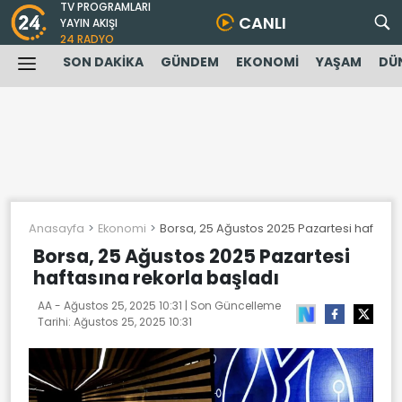
TV PROGRAMLARI
CANLI
YAYIN AKIŞI
24 RADYO
SON DAKİKA
GÜNDEM
EKONOMİ
YAŞAM
DÜ
Anasayfa
Ekonomi
Borsa, 25 Ağustos 2025 Pazartesi haftasın
Borsa, 25 Ağustos 2025 Pazartesi
haftasına rekorla başladı
AA -
Ağustos 25, 2025 10:31
| Son Güncelleme
Tarihi:
Ağustos 25, 2025 10:31