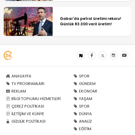
Gabar'da petrol üretimi rekoru!
Günlük 83.300 varil üretim!
ANASAYFA
SPOR
TV PROGRAMLARI
GÜNDEM
REKLAM
EKONOMİ
BİLGİ TOPLUMU HİZMETLERİ
YAŞAM
ÇEREZ POLİTİKASI
SPOR
İLETİŞİM VE KÜNYE
DÜNYA
GİZLİLİK POLİTİKASI
ANALİZ
EĞİTİM