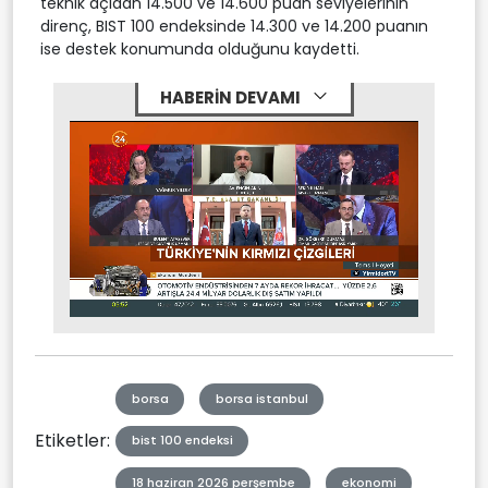
teknik açıdan 14.500 ve 14.600 puan seviyelerinin
direnç, BIST 100 endeksinde 14.300 ve 14.200 puanın
ise destek konumunda olduğunu kaydetti.
HABERİN DEVAMI
Stream
Mute
Type
borsa
borsa istanbul
Etiketler:
bist 100 endeksi
18 haziran 2026 perşembe
ekonomi