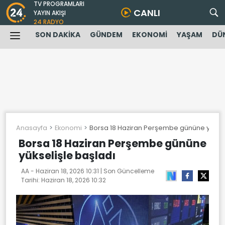
TV PROGRAMLARI
CANLI
YAYIN AKIŞI
24 RADYO
SON DAKİKA
GÜNDEM
EKONOMİ
YAŞAM
DÜ
Anasayfa
Ekonomi
Borsa 18 Haziran Perşembe gününe yüksel
Borsa 18 Haziran Perşembe gününe
yükselişle başladı
AA -
Haziran 18, 2026 10:31
| Son Güncelleme
Tarihi:
Haziran 18, 2026 10:32