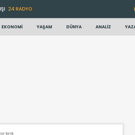
IŞI
24 RADYO
EKONOMİ
YAŞAM
DÜNYA
ANALİZ
YAZ
or kırdı