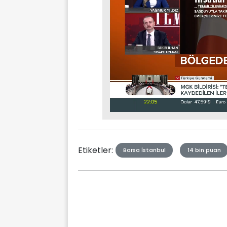
Stream
Mute
Type
Etiketler:
Borsa İstanbul
14 bin puan