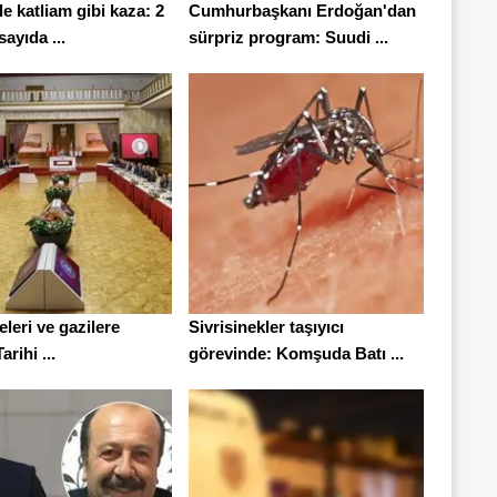
 katliam gibi kaza: 2
Cumhurbaşkanı Erdoğan'dan
sayıda ...
sürpriz program: Suudi ...
leleri ve gazilere
Sivrisinekler taşıyıcı
rihi ...
görevinde: Komşuda Batı ...