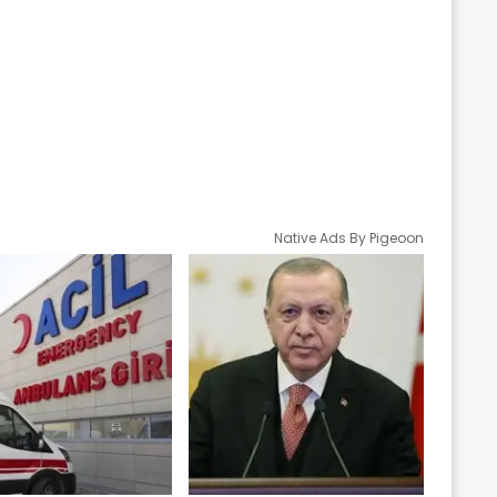
Native Ads By Pigeoon