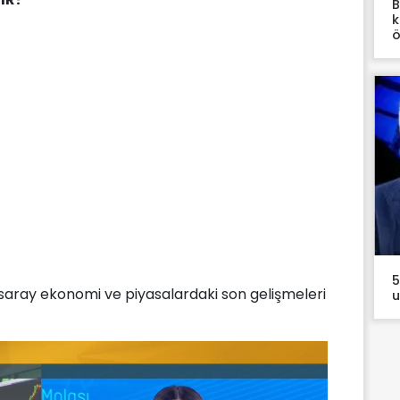
B
k
ö
5
saray ekonomi ve piyasalardaki son gelişmeleri
u