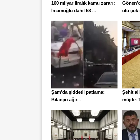
160 milyar liralık kamu zararı:
Gönen'de
İmamoğlu dahil 53 ...
ölü çok 
Şam'da şiddetli patlama:
Şehit ai
Bilanço ağır...
müjde: Ta