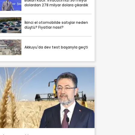
Bakan Kacır: İhracatımızı 36 milyar
dolardan 278 milyar dolara çıkardık
İkinci el otomobilde satışlar neden
düştü? Fiyatlar nasıl?
Akkuyu'da dev test başarıyla geçti