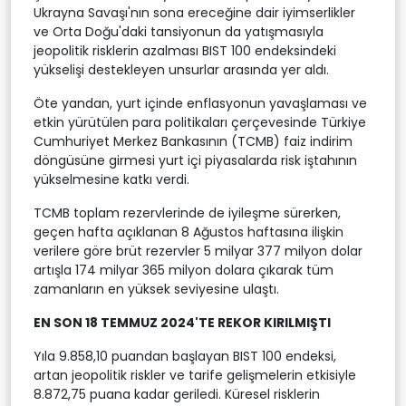
Ukrayna Savaşı'nın sona ereceğine dair iyimserlikler
ve Orta Doğu'daki tansiyonun da yatışmasıyla
jeopolitik risklerin azalması BIST 100 endeksindeki
yükselişi destekleyen unsurlar arasında yer aldı.
Öte yandan, yurt içinde enflasyonun yavaşlaması ve
etkin yürütülen para politikaları çerçevesinde Türkiye
Cumhuriyet Merkez Bankasının (TCMB) faiz indirim
döngüsüne girmesi yurt içi piyasalarda risk iştahının
yükselmesine katkı verdi.
TCMB toplam rezervlerinde de iyileşme sürerken,
geçen hafta açıklanan 8 Ağustos haftasına ilişkin
verilere göre brüt rezervler 5 milyar 377 milyon dolar
artışla 174 milyar 365 milyon dolara çıkarak tüm
zamanların en yüksek seviyesine ulaştı.
EN SON 18 TEMMUZ 2024'TE REKOR KIRILMIŞTI
Yıla 9.858,10 puandan başlayan BIST 100 endeksi,
artan jeopolitik riskler ve tarife gelişmelerin etkisiyle
8.872,75 puana kadar geriledi. Küresel risklerin