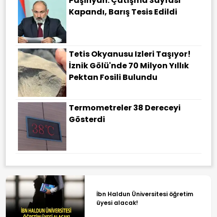
Paşinyan: Çatışma Sayfası
Kapandı, Barış Tesis Edildi
Tetis Okyanusu Izleri Taşıyor!
İznik Gölü'nde 70 Milyon Yıllık
Pektan Fosili Bulundu
Termometreler 38 Dereceyi
Gösterdi
İbn Haldun Üniversitesi öğretim
üyesi alacak!