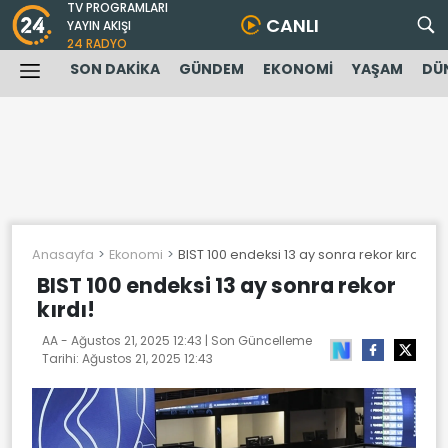
TV PROGRAMLARI
CANLI
YAYIN AKIŞI
24 RADYO
SON DAKİKA
GÜNDEM
EKONOMİ
YAŞAM
DÜ
Anasayfa
Ekonomi
BIST 100 endeksi 13 ay sonra rekor kırdı!
BIST 100 endeksi 13 ay sonra rekor
kırdı!
AA -
Ağustos 21, 2025 12:43
| Son Güncelleme
Tarihi:
Ağustos 21, 2025 12:43