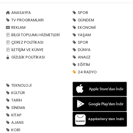
ANASAYFA
SPOR
TV PROGRAMLARI
GÜNDEM
REKLAM
EKONOMİ
BİLGİ TOPLUMU HİZMETLERİ
YAŞAM
ÇEREZ POLİTİKASI
SPOR
İLETİŞİM VE KÜNYE
DÜNYA
GİZLİLİK POLİTİKASI
ANALİZ
EĞİTİM
24 RADYO
TEKNOLOJİ
KÜLTÜR
TARİH
SİNEMA
KİTAP
AJANS
KOBİ