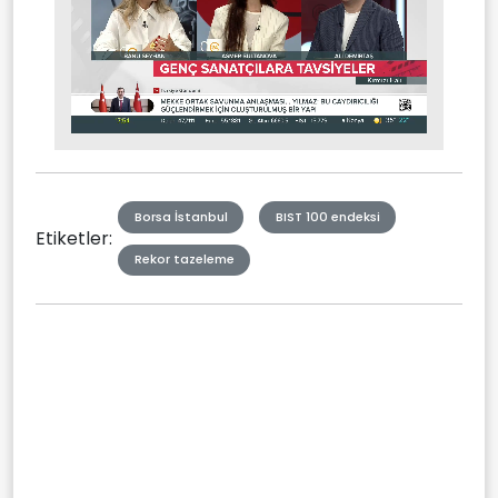
Stream
Mute
Type
Borsa İstanbul
BIST 100 endeksi
Etiketler:
Rekor tazeleme