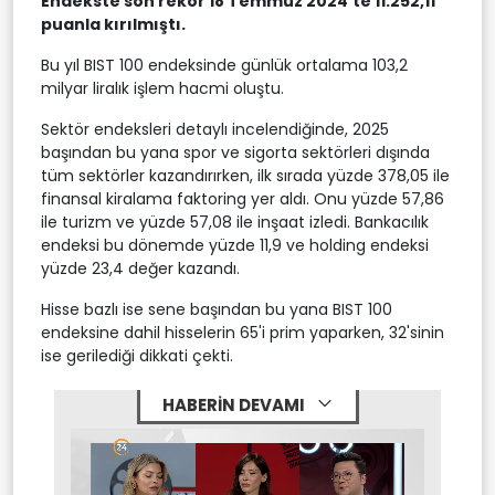
Endekste son rekor 18 Temmuz 2024'te 11.252,11
puanla kırılmıştı.
Bu yıl BIST 100 endeksinde günlük ortalama 103,2
milyar liralık işlem hacmi oluştu.
Sektör endeksleri detaylı incelendiğinde, 2025
başından bu yana spor ve sigorta sektörleri dışında
tüm sektörler kazandırırken, ilk sırada yüzde 378,05 ile
finansal kiralama faktoring yer aldı. Onu yüzde 57,86
ile turizm ve yüzde 57,08 ile inşaat izledi. Bankacılık
endeksi bu dönemde yüzde 11,9 ve holding endeksi
yüzde 23,4 değer kazandı.
Hisse bazlı ise sene başından bu yana BIST 100
endeksine dahil hisselerin 65'i prim yaparken, 32'sinin
ise gerilediği dikkati çekti.
HABERİN DEVAMI