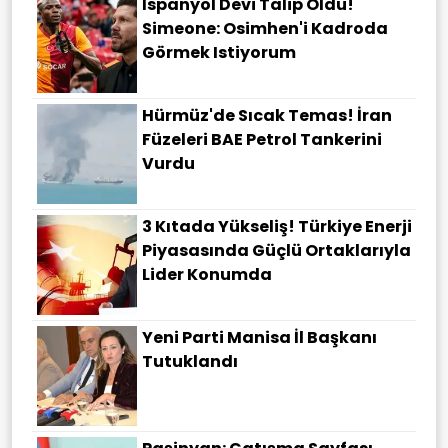
İspanyol Devi Talip Oldu!
Simeone: Osimhen'i Kadroda
Görmek Istiyorum
Hürmüz'de Sıcak Temas! İran
Füzeleri BAE Petrol Tankerini
Vurdu
3 Kıtada Yükseliş! Türkiye Enerji
Piyasasında Güçlü Ortaklarıyla
Lider Konumda
Yeni Parti Manisa İl Başkanı
Tutuklandı