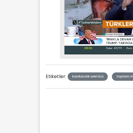
Stream
Mute
Type
Etiketler:
bankacılık sektörü
toplam 