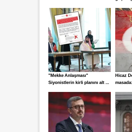
"Mekke Anlaşması"
Hicaz D
Siyonistlerin kirli planını alt ...
masada: 