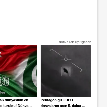
Native Ads By Pigeoon
n dünyasının en
Pentagon gizli UFO
ı kuruldu! Dünya ...
dosyalarını açtı: 5. dalga ...