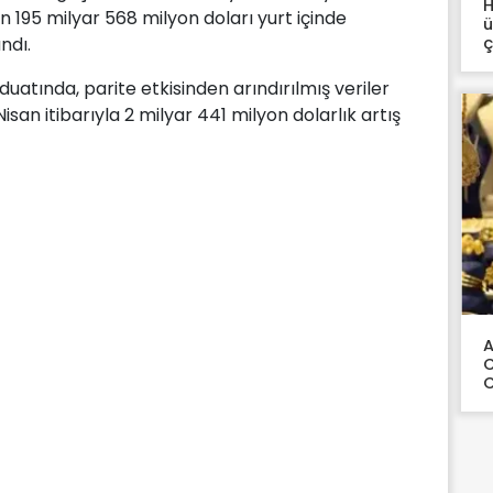
H
n 195 milyar 568 milyon doları yurt içinde
ü
ç
ndı.
duatında, parite etkisinden arındırılmış veriler
an itibarıyla 2 milyar 441 milyon dolarlık artış
A
C
C