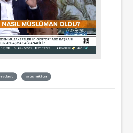
mevduat
artış miktarı