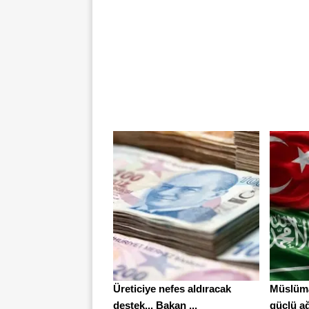
Üreticiye nefes aldıracak
Müslüma
destek... Bakan ...
güçlü ağ