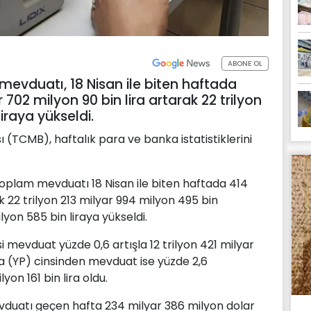
ABONE OL
evduatı, 18 Nisan ile biten haftada
702 milyon 90 bin lira artarak 22 trilyon
iraya yükseldi.
(TCMB), haftalık para ve banka istatistiklerini
oplam mevduatı 18 Nisan ile biten haftada 414
k 22 trilyon 213 milyar 994 milyon 495 bin
lyon 585 bin liraya yükseldi.
mevduat yüzde 0,6 artışla 12 trilyon 421 milyar
ra (YP) cinsinden mevduat ise yüzde 2,6
lyon 161 bin lira oldu.
duatı geçen hafta 234 milyar 386 milyon dolar