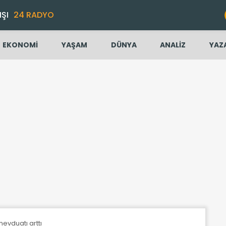
IŞI
24 RADYO
EKONOMİ
YAŞAM
DÜNYA
ANALİZ
YAZ
evduatı arttı