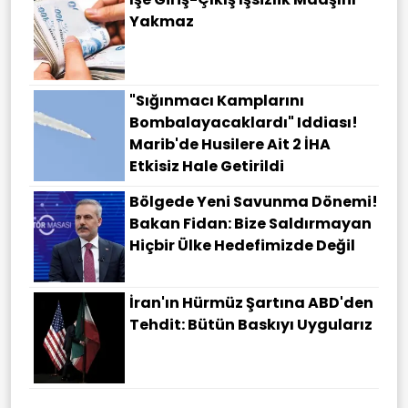
Yakmaz
"Sığınmacı Kamplarını
Bombalayacaklardı" Iddiası!
Marib'de Husilere Ait 2 İHA
Etkisiz Hale Getirildi
Bölgede Yeni Savunma Dönemi!
Bakan Fidan: Bize Saldırmayan
Hiçbir Ülke Hedefimizde Değil
İran'ın Hürmüz Şartına ABD'den
Tehdit: Bütün Baskıyı Uygularız