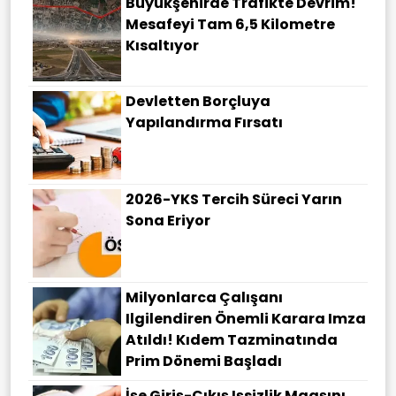
Büyükşehirde Trafikte Devrim!
Mesafeyi Tam 6,5 Kilometre
Kısaltıyor
Devletten Borçluya
Yapılandırma Fırsatı
2026-YKS Tercih Süreci Yarın
Sona Eriyor
Milyonlarca Çalışanı
Ilgilendiren Önemli Karara Imza
Atıldı! Kıdem Tazminatında
Prim Dönemi Başladı
İşe Giriş-Çıkış Işsizlik Maaşını