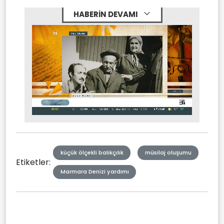
HABERİN DEVAMI
Stream
Mute
Type
küçük ölçekli balıkçılık
müsilaj oluşumu
Etiketler:
Marmara Denizi yardımı