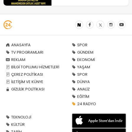
ANASAYFA
SPOR
TV PROGRAMLARI
GÜNDEM
REKLAM
EKONOMİ
BİLGİ TOPLUMU HİZMETLERİ
YAŞAM
ÇEREZ POLİTİKASI
SPOR
İLETİŞİM VE KÜNYE
DÜNYA
GİZLİLİK POLİTİKASI
ANALİZ
EĞİTİM
24 RADYO
TEKNOLOJİ
KÜLTÜR
TARİH