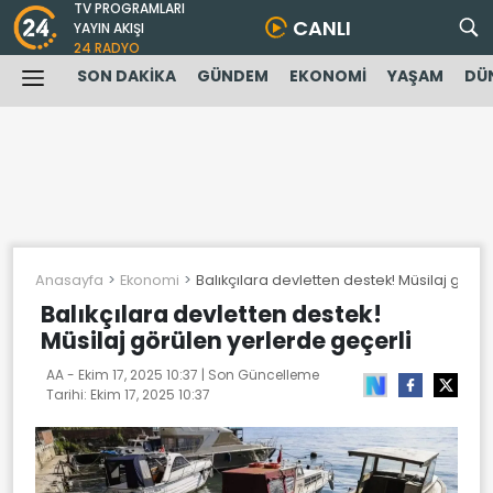
TV PROGRAMLARI
CANLI
YAYIN AKIŞI
24 RADYO
SON DAKİKA
GÜNDEM
EKONOMİ
YAŞAM
DÜ
Anasayfa
Ekonomi
Balıkçılara devletten destek! Müsilaj görü
Balıkçılara devletten destek!
Müsilaj görülen yerlerde geçerli
AA -
Ekim 17, 2025 10:37
| Son Güncelleme
Tarihi:
Ekim 17, 2025 10:37