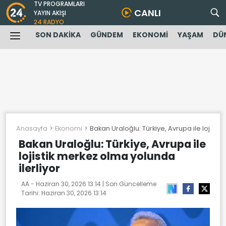
TV PROGRAMLARI
CANLI
YAYIN AKIŞI
24 RADYO
SON DAKİKA
GÜNDEM
EKONOMİ
YAŞAM
DÜ
Anasayfa
Ekonomi
Bakan Uraloğlu: Türkiye, Avrupa ile lojisti
Bakan Uraloğlu: Türkiye, Avrupa ile
lojistik merkez olma yolunda
ilerliyor
AA -
Haziran 30, 2026 13:14
| Son Güncelleme
Tarihi:
Haziran 30, 2026 13:14