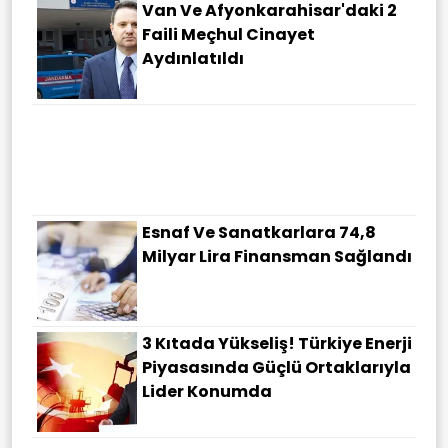
Van Ve Afyonkarahisar'daki 2
Faili Meçhul Cinayet
Aydınlatıldı
İsrail Basını Yazdı! ABD'den
Katillere ''Gazze'' Baskısı
Esnaf Ve Sanatkarlara 74,8
Milyar Lira Finansman Sağlandı
3 Kıtada Yükseliş! Türkiye Enerji
Piyasasında Güçlü Ortaklarıyla
Lider Konumda