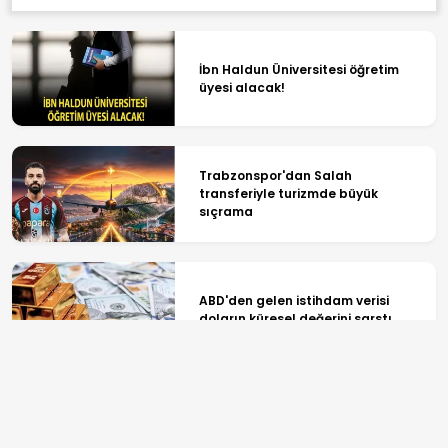
İbn Haldun Üniversitesi öğretim
üyesi alacak!
Trabzonspor'dan Salah
transferiyle turizmde büyük
sıçrama
ABD'den gelen istihdam verisi
doların küresel değerini sarstı
Üreticiye nefes aldıracak destek...
Bakan Yumaklı: Ödemeler bugün
yapılacak