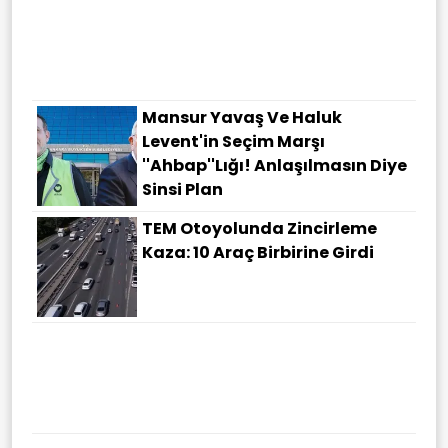
Suudi Arabistan'daki Simge
Yapılar Türkiye, Suudi
Arabistan Ve Pakistan
Bayraklarıyla Işıklandırıldı
Mansur Yavaş Ve Haluk
Levent'in Seçim Marşı
''Ahbap''lığı! Anlaşılmasın Diye
Sinsi Plan
TEM Otoyolunda Zincirleme
Kaza: 10 Araç Birbirine Girdi
Afyonkarahisar'da Trafik
Kazası: 1 Ölü, 15 Yaralı