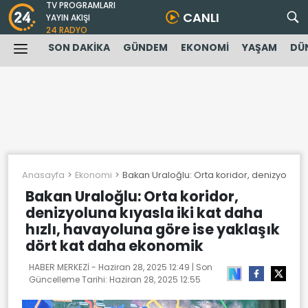
TV PROGRAMLARI
CANLI
YAYIN AKIŞI
24 RADYO
SON DAKİKA
GÜNDEM
EKONOMİ
YAŞAM
DÜ
Anasayfa
Ekonomi
Bakan Uraloğlu: Orta koridor, denizyoluna 
Bakan Uraloğlu: Orta koridor,
denizyoluna kıyasla iki kat daha
hızlı, havayoluna göre ise yaklaşık
dört kat daha ekonomik
HABER MERKEZİ -
Haziran 28, 2025 12:49
| Son
Güncelleme Tarihi:
Haziran 28, 2025 12:55