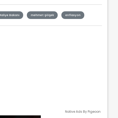
Maliye Bakanı
mehmet şiöşek
enflasyon
Native Ads By Pigeoon