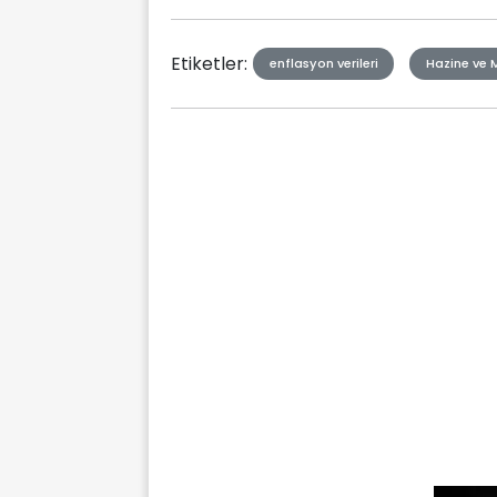
Etiketler:
enflasyon verileri
Hazine ve 