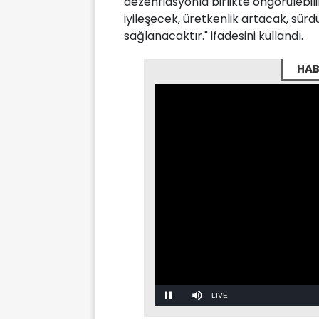
dezenflasyonla birlikte öngörülebil
iyileşecek, üretkenlik artacak, sürd
sağlanacaktır." ifadesini kullandı.
HAB
Stream
LIVE
Pause
Mute
Type