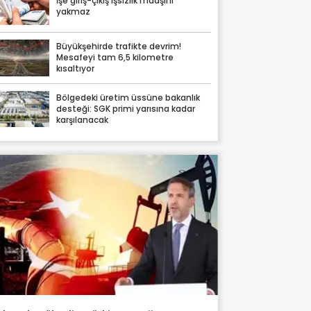
İşe giriş-çıkış işsizlik maaşını
yakmaz
Büyükşehirde trafikte devrim!
Mesafeyi tam 6,5 kilometre
kısaltıyor
Bölgedeki üretim üssüne bakanlık
desteği: SGK primi yarısına kadar
karşılanacak