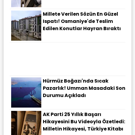
Millete Verilen Sözün En Güzel
Ispatı! Osmaniye'de Teslim
Edilen Konutlar Hayran Bıraktı
Büyükşehirde Trafikte Devrim!
Mesafeyi Tam 6,5 Kilometre
Kısaltıyor
Hürmüz Boğazı'nda Sıcak
Pazarlık! Umman Masadaki Son
Durumu Açıkladı
AK Parti 25 Yıllık Başarı
Hikayesini Bu Videoyla Özetledi:
Milletin Hikayesi, Türkiye Kitabı