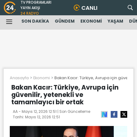
TV PROGRAMLARI
CANLI
YAYIN AKIŞI
24 RADYO
SON DAKİKA
GÜNDEM
EKONOMİ
YAŞAM
DÜ
Anasayfa
Ekonomi
Bakan Kacır: Türkiye, Avrupa için güvenilir
Bakan Kacır: Türkiye, Avrupa için
güvenilir, yetenekli ve
tamamlayıcı bir ortak
AA -
Mayıs 12, 2026 12:51
| Son Güncelleme
Tarihi:
Mayıs 12, 2026 12:51