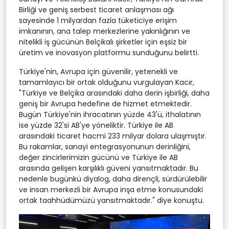
Birliği ve geniş serbest ticaret anlaşması ağı
sayesinde 1 milyardan fazla tüketiciye erişim
imkanının, ana talep merkezlerine yakınlığının ve
nitelikli iş gücünün Belçikalı şirketler için eşsiz bir
üretim ve inovasyon platformu sunduğunu belirtti.
Türkiye'nin, Avrupa için güvenilir, yetenekli ve
tamamlayıcı bir ortak olduğunu vurgulayan Kacır,
"Türkiye ve Belçika arasındaki daha derin işbirliği, daha
geniş bir Avrupa hedefine de hizmet etmektedir.
Bugün Türkiye'nin ihracatının yüzde 43'ü, ithalatının
ise yüzde 32'si AB'ye yöneliktir. Türkiye ile AB
arasındaki ticaret hacmi 233 milyar dolara ulaşmıştır.
Bu rakamlar, sanayi entegrasyonunun derinliğini,
değer zincirlerimizin gücünü ve Türkiye ile AB
arasında gelişen karşılıklı güveni yansıtmaktadır. Bu
nedenle bugünkü diyalog, daha dirençli, sürdürülebilir
ve insan merkezli bir Avrupa inşa etme konusundaki
ortak taahhüdümüzü yansıtmaktadır." diye konuştu.