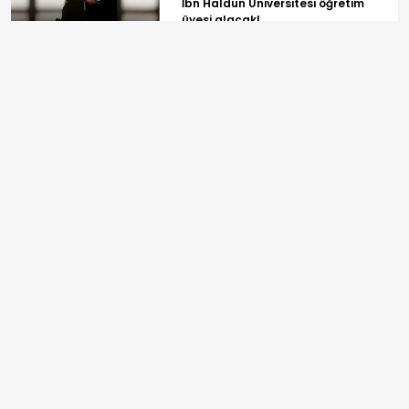
İbn Haldun Üniversitesi öğretim
üyesi alacak!
Trabzonspor'dan Salah
transferiyle turizmde büyük
sıçrama
ANASAYFA
SPOR
TV PROGRAMLARI
GÜNDEM
REKLAM
EKONOMİ
BİLGİ TOPLUMU HİZMETLERİ
YAŞAM
ÇEREZ POLİTİKASI
SPOR
İLETİŞİM VE KÜNYE
DÜNYA