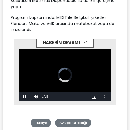
Başbakanı Matthias Diependaele ile de ikili görüşme
yaptı.
Program kapsamında, MEXT ile Belçikalı şirketler
Flanders Make ve A6K arasında mutabakat zaptı da
imzalandı.
HABERİN DEVAMI
Video
Player
is
loading.
Stream
LIVE
Pause
Mute
Picture-
Fullscreen
in-
Picture
Type
Türkiye
Avrupa Ortaklığı