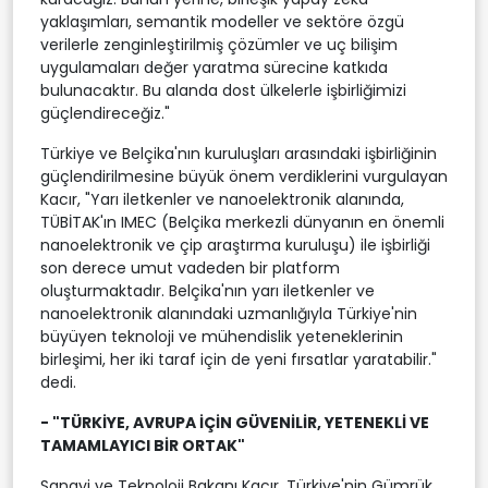
yaklaşımları, semantik modeller ve sektöre özgü
verilerle zenginleştirilmiş çözümler ve uç bilişim
uygulamaları değer yaratma sürecine katkıda
bulunacaktır. Bu alanda dost ülkelerle işbirliğimizi
güçlendireceğiz."
Türkiye ve Belçika'nın kuruluşları arasındaki işbirliğinin
güçlendirilmesine büyük önem verdiklerini vurgulayan
Kacır, "Yarı iletkenler ve nanoelektronik alanında,
TÜBİTAK'ın IMEC (Belçika merkezli dünyanın en önemli
nanoelektronik ve çip araştırma kuruluşu) ile işbirliği
son derece umut vadeden bir platform
oluşturmaktadır. Belçika'nın yarı iletkenler ve
nanoelektronik alanındaki uzmanlığıyla Türkiye'nin
büyüyen teknoloji ve mühendislik yeteneklerinin
birleşimi, her iki taraf için de yeni fırsatlar yaratabilir."
dedi.
- "TÜRKİYE, AVRUPA İÇİN GÜVENİLİR, YETENEKLİ VE
TAMAMLAYICI BİR ORTAK"
Sanayi ve Teknoloji Bakanı Kacır, Türkiye'nin Gümrük