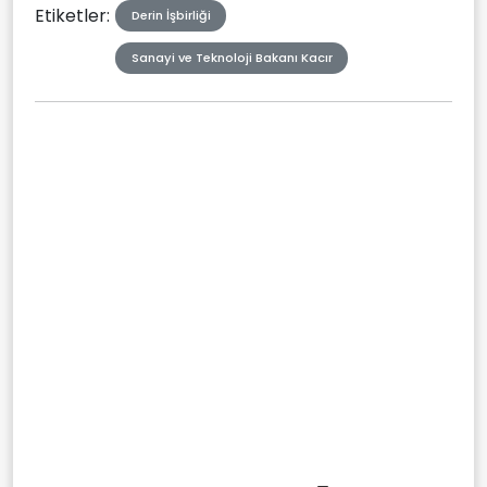
Etiketler:
Derin İşbirliği
Sanayi ve Teknoloji Bakanı Kacır