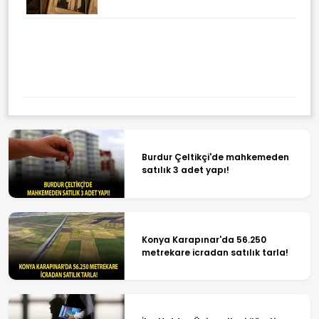
Bölgedeki Üretim Üssüne
Bakanlık Desteği: SGK Primi
Yarısına Kadar Karşılanacak
Burdur Çeltikçi'de mahkemeden
satılık 3 adet yapı!
Konya Karapınar'da 56.250
metrekare icradan satılık tarla!