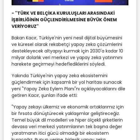
- "TÜRK VE BELÇİKA KURULUŞLARI ARASINDAKİ
İŞBİRLİĞİNİN GÜÇLENDİRİLMESİNE BÜYÜK ÖNEM
VERİYORUZ"
Bakan Kacır, Türkiye'nin yeni nesil dijital büyümesini
ve küresel olarak rekabetçi yapay zeka çözümlerini
destekleyecek altyapıyı kurmak için 2030'a kadar 10
milyar dolarlık veri merkezi ve yapay zeka yatırımını
harekete geçirmeyi hedeflediklerini söyledi.
Yakında Türkiye'nin yapay zeka ekosistemini
güçlendirmek için kapsamlı bir yol haritası sunacak
yeni "Yapay Zeka Eylem Planı"nı açıklayacaklarını dile
getiren Kacır, şunları ifade etti:
"Yapay zekayı ülkemiz ve ekonomik ortaklarımız için
bir fırsata dönüştürecek yaklaşımlar geliştireceğiz.
Temel büyük dil modelleri ve hiper ölçekli şirketlerin
devasa veri merkezi yatırımlarının tek başına değer
yaratmanın itici gücü olmadığı bir ekosistem
kuracağız. Bunun yerine, birleşik yapay zeka