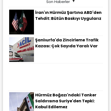
Son Haberler
İran'ın Hürmüz Şartına ABD'den
Tehdit: Bütün Baskıyı Uygularız
Şanlıurfa'da Zincirleme Trafik
Kazası: Çok Sayıda Yaralı Var
İran'dan ABD'ye Ültimatom: Bu
Istediklerimizi Yapmazsanız
Hürmüz Açılmayacak
Hürmüz Boğazı'ndaki Tanker
Saldırısına Suriye'den Tepki:
Kabul Edilemez