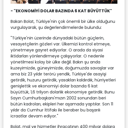
- "EKONOMİYİ DOLAR BAZINDA 6 KAT BÜYÜTTÜK"
Bakan Bolat, Türkiye'nin çok önemli bir ülke olduğunu
vurgulayarak, şu değerlendirmelerde bulundu:
"Türkiye'nin üzerinde dünyadaki bütün güçlerin,
vesayetçilerin gözleri var. Ülkemizi kontrol etmeye,
yönetmeye gayret ediyorlar. O arada da siyasi
iktidarları yönlendirmeye çalışıyorlar. O nedenle
yönetilmesi kolay bir ülke değil. Bakın şu anda
kuzeyimizde, güneyimizde, doğumuzda savaşlar var
ama biz 23 yıldır terörü yendik, Türkiye'de asayişi
getirdik, huzuru getirdik, yasakları kaldırdık, hürriyetleri
genişlettik ve ekonomiyi dolar bazında 6 kat
büyüttük, 1,6 trilyon dolarlık ekonomiye getirdik. Bunu
Sayın Cumhurbaşkanı'mızın 2002 sonundan beri
bütün kadroları, ekipleri her aşamada yaptılar. Son 11
yıldır da Cumhur İttifakı ile beraber bu başarılı
icraatlar devam ediyor."
Bolat, mal ve hizmetler ihracatının 400 milyar dolara