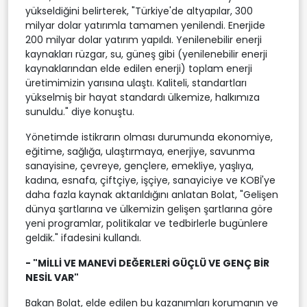
yükseldiğini belirterek, "Türkiye'de altyapılar, 300
milyar dolar yatırımla tamamen yenilendi. Enerjide
200 milyar dolar yatırım yapıldı. Yenilenebilir enerji
kaynakları rüzgar, su, güneş gibi (yenilenebilir enerji
kaynaklarından elde edilen enerji) toplam enerji
üretimimizin yarısına ulaştı. Kaliteli, standartları
yükselmiş bir hayat standardı ülkemize, halkımıza
sunuldu." diye konuştu.
Yönetimde istikrarın olması durumunda ekonomiye,
eğitime, sağlığa, ulaştırmaya, enerjiye, savunma
sanayisine, çevreye, gençlere, emekliye, yaşlıya,
kadına, esnafa, çiftçiye, işçiye, sanayiciye ve KOBİ'ye
daha fazla kaynak aktarıldığını anlatan Bolat, "Gelişen
dünya şartlarına ve ülkemizin gelişen şartlarına göre
yeni programlar, politikalar ve tedbirlerle bugünlere
geldik." ifadesini kullandı.
- "MİLLİ VE MANEVİ DEĞERLERİ GÜÇLÜ VE GENÇ BİR
NESİL VAR"
Bakan Bolat, elde edilen bu kazanımları korumanın ve