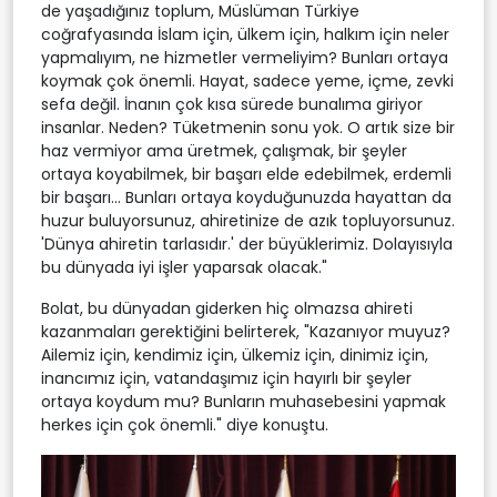
de yaşadığınız toplum, Müslüman Türkiye
coğrafyasında İslam için, ülkem için, halkım için neler
yapmalıyım, ne hizmetler vermeliyim? Bunları ortaya
koymak çok önemli. Hayat, sadece yeme, içme, zevki
sefa değil. İnanın çok kısa sürede bunalıma giriyor
insanlar. Neden? Tüketmenin sonu yok. O artık size bir
haz vermiyor ama üretmek, çalışmak, bir şeyler
ortaya koyabilmek, bir başarı elde edebilmek, erdemli
bir başarı... Bunları ortaya koyduğunuzda hayattan da
huzur buluyorsunuz, ahiretinize de azık topluyorsunuz.
'Dünya ahiretin tarlasıdır.' der büyüklerimiz. Dolayısıyla
bu dünyada iyi işler yaparsak olacak."
Bolat, bu dünyadan giderken hiç olmazsa ahireti
kazanmaları gerektiğini belirterek, "Kazanıyor muyuz?
Ailemiz için, kendimiz için, ülkemiz için, dinimiz için,
inancımız için, vatandaşımız için hayırlı bir şeyler
ortaya koydum mu? Bunların muhasebesini yapmak
herkes için çok önemli." diye konuştu.