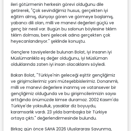
ileri götürmenin herkesin görevi olduğunu dile
getirerek, "Çok sevindiğimiz husus, gerçekten iyi
eğitim almış, dünyayı gören ve görmeye başlamış,
yabancı dili olan, milli ve manevi değerleri güçlü ve
genç bir nesil var. Bugün bu salonun böylesine tıklım
tıklım dolması, beni gelecek adına gerçekten çok
heyecanlandırıyor." şeklinde konuştu.
Gençlere tavsiyelerde bulunan Bolat, iyi insanın iyi
Müslümanlıkla eş değer olduğunu, iyi Müslüman
olduklarında zaten iyi insan olacaklarını söyledi.
Bakan Bolat, "Türkiye'nin geleceği eşittir gençliğimiz
ve girişimcilerimiz yani müteşebbislerimiz. Donanımlı,
milli ve manevi değerlere inanmış ve vatansever bir
gençliğimiz olduğunda ve bu girişimcilerimizin sayısı
arttığında önümüzde kimse duramaz. 2002 Kasım'da
Türkiye'de yoksulluk, yasaklar diz boyuydu,
karamsarlık vardı. 23 yılda bambaşka bir Türkiye
ortaya çıktı." değerlendirmesinde bulundu.
Birkaç gün önce SAHA 2026 Uluslararası Savunma,