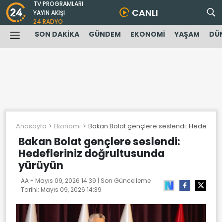
TV PROGRAMLARI
CANLI
YAYIN AKIŞI
24 RADYO
SON DAKİKA
GÜNDEM
EKONOMİ
YAŞAM
DÜ
Anasayfa
Ekonomi
Bakan Bolat gençlere seslendi: Hedefleri
Bakan Bolat gençlere seslendi:
Hedefleriniz doğrultusunda
yürüyün
AA -
Mayıs 09, 2026 14:39
| Son Güncelleme
Tarihi:
Mayıs 09, 2026 14:39