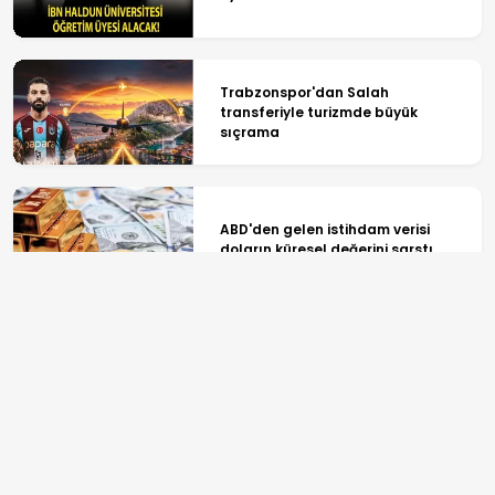
Trabzonspor'dan Salah
transferiyle turizmde büyük
sıçrama
ABD'den gelen istihdam verisi
doların küresel değerini sarstı
Üreticiye nefes aldıracak destek...
Bakan Yumaklı: Ödemeler bugün
yapılacak