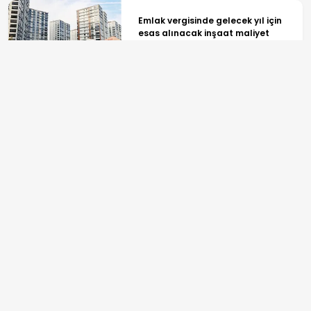
Emlak vergisinde gelecek yıl için
esas alınacak inşaat maliyet
bedelleri belirlendi
Gabar'da petrol üretimi rekoru!
Günlük 83.300 varil üretim!
ANASAYFA
SPOR
TV PROGRAMLARI
GÜNDEM
REKLAM
EKONOMİ
BİLGİ TOPLUMU HİZMETLERİ
YAŞAM
ÇEREZ POLİTİKASI
SPOR