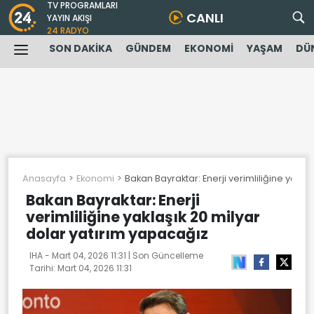
TV PROGRAMLARI
CANLI
YAYIN AKIŞI
24 RADYO
SON DAKİKA
GÜNDEM
EKONOMİ
YAŞAM
DÜ
Anasayfa
Ekonomi
Bakan Bayraktar: Enerji verimliliğine yakla
Bakan Bayraktar: Enerji
verimliliğine yaklaşık 20 milyar
dolar yatırım yapacağız
IHA -
Mart 04, 2026 11:31
| Son Güncelleme
Tarihi:
Mart 04, 2026 11:31