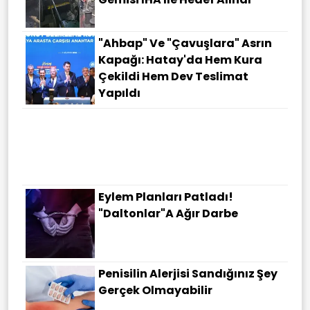
"Ahbap" Ve "çavuşlara" Asrın
Kapağı: Hatay'da Hem Kura
Çekildi Hem Dev Teslimat
Yapıldı
Eylem Planları Patladı!
"Daltonlar"a Ağır Darbe
Penisilin Alerjisi Sandığınız Şey
Gerçek Olmayabilir