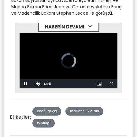
Bakan Bayraktar, ayrıca Alberta eyaletinin Enerji ve
Maden Bakanı Brian Jean ve Ontario eyaletinin Enerji
ve Madencilik Bakanı Stephen Lecce ile görüştü.
HABERİN DEVAMI
Video
Player
is
loading.
Stream
LIVE
Pause
Mute
Picture-
Fullscreen
in-
Picture
Type
enerji geçiş
madencilik alanı
Etiketler:
iş birliği