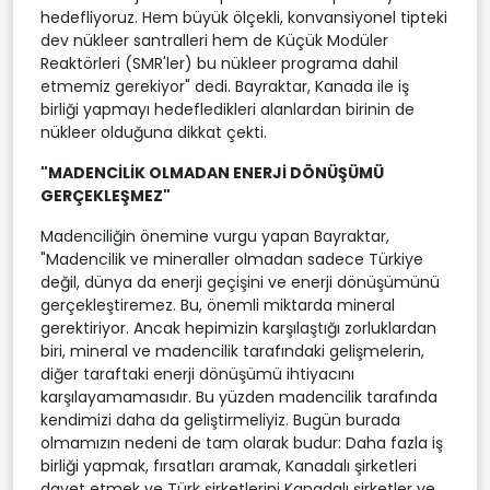
hedefliyoruz. Hem büyük ölçekli, konvansiyonel tipteki
dev nükleer santralleri hem de Küçük Modüler
Reaktörleri (SMR'ler) bu nükleer programa dahil
etmemiz gerekiyor" dedi. Bayraktar, Kanada ile iş
birliği yapmayı hedefledikleri alanlardan birinin de
nükleer olduğuna dikkat çekti.
"MADENCİLİK OLMADAN ENERJİ DÖNÜŞÜMÜ
GERÇEKLEŞMEZ"
Madenciliğin önemine vurgu yapan Bayraktar,
"Madencilik ve mineraller olmadan sadece Türkiye
değil, dünya da enerji geçişini ve enerji dönüşümünü
gerçekleştiremez. Bu, önemli miktarda mineral
gerektiriyor. Ancak hepimizin karşılaştığı zorluklardan
biri, mineral ve madencilik tarafındaki gelişmelerin,
diğer taraftaki enerji dönüşümü ihtiyacını
karşılayamamasıdır. Bu yüzden madencilik tarafında
kendimizi daha da geliştirmeliyiz. Bugün burada
olmamızın nedeni de tam olarak budur: Daha fazla iş
birliği yapmak, fırsatları aramak, Kanadalı şirketleri
davet etmek ve Türk şirketlerini Kanadalı şirketler ve