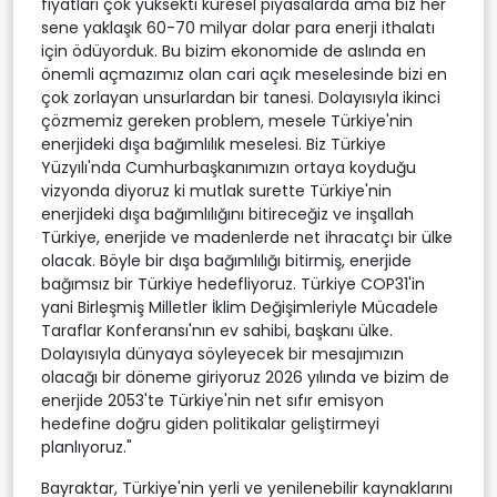
fiyatları çok yüksekti küresel piyasalarda ama biz her
sene yaklaşık 60-70 milyar dolar para enerji ithalatı
için ödüyorduk. Bu bizim ekonomide de aslında en
önemli açmazımız olan cari açık meselesinde bizi en
çok zorlayan unsurlardan bir tanesi. Dolayısıyla ikinci
çözmemiz gereken problem, mesele Türkiye'nin
enerjideki dışa bağımlılık meselesi. Biz Türkiye
Yüzyılı'nda Cumhurbaşkanımızın ortaya koyduğu
vizyonda diyoruz ki mutlak surette Türkiye'nin
enerjideki dışa bağımlılığını bitireceğiz ve inşallah
Türkiye, enerjide ve madenlerde net ihracatçı bir ülke
olacak. Böyle bir dışa bağımlılığı bitirmiş, enerjide
bağımsız bir Türkiye hedefliyoruz. Türkiye COP31'in
yani Birleşmiş Milletler İklim Değişimleriyle Mücadele
Taraflar Konferansı'nın ev sahibi, başkanı ülke.
Dolayısıyla dünyaya söyleyecek bir mesajımızın
olacağı bir döneme giriyoruz 2026 yılında ve bizim de
enerjide 2053'te Türkiye'nin net sıfır emisyon
hedefine doğru giden politikalar geliştirmeyi
planlıyoruz."
Bayraktar, Türkiye'nin yerli ve yenilenebilir kaynaklarını