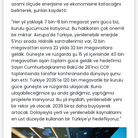
azami ölçüde enerjisine ve ekonomisine katacağını
belirterek, şunları kaydetti:
"Her yıl yaklaşık 7 bin-8 bin megavat yeni gücü biz,
kurulu gücümüze katıyoruz. Bu hakikaten çok önemli
bir miktar. Avrupa'da Türkiye, yenilenebilir enerjide
5'inci sırada. Hidrolik santrallerimiz var, 12 bin
megavattan sonra 23 yılda 32 bin megavatlara
geldik. Güneşte ve rüzgarda şu 15 yıl içerisinde 40 bin
megavatları aşan toplam güce geldik ve hedefimiz
Sayın Cumhurbaşkanımız Bakü'de 28'inci COP
toplantısında taraflar konferansında dünyaya şunu
ilan etti: Türkiye 2035'te 120 bin megavatlık bir kurulu
güce güneşte ve rüzgarda ulaşacak. Buna
ulaşabileceğimize şu anda girdiğimiz, yaptığımız
projelerle inanıyoruz. Bu yıl inşallah, yenilenebilir yeni
bir rekor yılı olacak. 2026 biraz daha büyüyerek
artacak. Dolayısıyla yerli ve yenilenebilir kaynaklarını
en üst düzeyde kullanan bir Türkiye'yi hedefliyoruz."