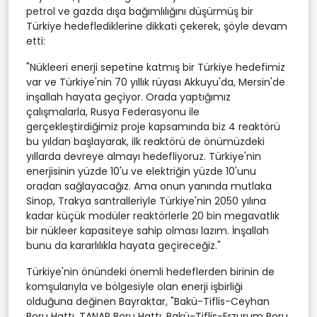
petrol ve gazda dışa bağımlılığını düşürmüş bir
Türkiye hedeflediklerine dikkati çekerek, şöyle devam
etti:
"Nükleeri enerji sepetine katmış bir Türkiye hedefimiz
var ve Türkiye'nin 70 yıllık rüyası Akkuyu'da, Mersin'de
inşallah hayata geçiyor. Orada yaptığımız
çalışmalarla, Rusya Federasyonu ile
gerçekleştirdiğimiz proje kapsamında biz 4 reaktörü
bu yıldan başlayarak, ilk reaktörü de önümüzdeki
yıllarda devreye almayı hedefliyoruz. Türkiye'nin
enerjisinin yüzde 10'u ve elektriğin yüzde 10'unu
oradan sağlayacağız. Ama onun yanında mutlaka
Sinop, Trakya santralleriyle Türkiye'nin 2050 yılına
kadar küçük modüler reaktörlerle 20 bin megavatlık
bir nükleer kapasiteye sahip olması lazım. İnşallah
bunu da kararlılıkla hayata geçireceğiz."
Türkiye'nin önündeki önemli hedeflerden birinin de
komşularıyla ve bölgesiyle olan enerji işbirliği
olduğuna değinen Bayraktar, "Bakü-Tiflis-Ceyhan
Boru Hattı, TANAP Boru Hattı, Bakü-Tiflis-Erzurum Boru