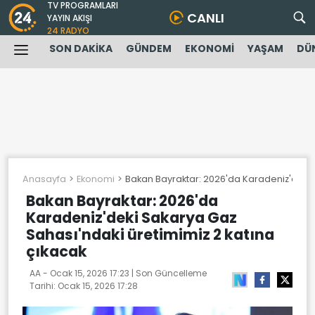
TV PROGRAMLARI
CANLI
YAYIN AKIŞI
24 RADYO
SON DAKİKA
GÜNDEM
EKONOMİ
YAŞAM
DÜ
Anasayfa
Ekonomi
Bakan Bayraktar: 2026'da Karadeniz'deki 
Bakan Bayraktar: 2026'da
Karadeniz'deki Sakarya Gaz
Sahası'ndaki üretimimiz 2 katına
çıkacak
AA -
Ocak 15, 2026 17:23
| Son Güncelleme
Tarihi:
Ocak 15, 2026 17:28