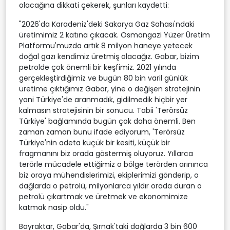
olacağına dikkati çekerek, şunları kaydetti:
"2026'da Karadeniz'deki Sakarya Gaz Sahası'ndaki
üretimimiz 2 katına çıkacak. Osmangazi Yüzer Üretim
Platformu'muzda artık 8 milyon haneye yetecek
doğal gazı kendimiz üretmiş olacağız. Gabar, bizim
petrolde çok önemli bir keşfimiz. 2021 yılında
gerçekleştirdiğimiz ve bugün 80 bin varil günlük
üretime çıktığımız Gabar, yine o değişen stratejinin
yani Türkiye'de aranmadık, gidilmedik hiçbir yer
kalmasın stratejisinin bir sonucu. Tabii 'Terörsüz
Türkiye' bağlamında bugün çok daha önemli. Ben
zaman zaman bunu ifade ediyorum, 'Terörsüz
Türkiye'nin adeta küçük bir kesiti, küçük bir
fragmanını biz orada göstermiş oluyoruz. Yıllarca
terörle mücadele ettiğimiz o bölge terörden arınınca
biz oraya mühendislerimizi, ekiplerimizi gönderip, o
dağlarda o petrolü, milyonlarca yıldır orada duran o
petrolü çıkartmak ve üretmek ve ekonomimize
katmak nasip oldu."
Bayraktar, Gabar'da, Şırnak'taki dağlarda 3 bin 600