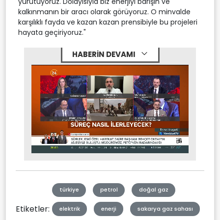
yürütüyoruz. Dolayısıyla biz enerjiyi barışın ve
kalkınmanın bir aracı olarak görüyoruz. O minvalde
karşılıklı fayda ve kazan kazan prensibiyle bu projeleri
hayata geçiriyoruz."
HABERİN DEVAMI
Stream
Mute
Type
türkiye
petrol
doğal gaz
Etiketler:
elektrik
enerji
sakarya gaz sahası