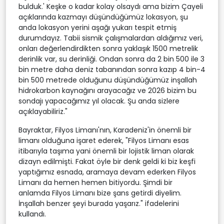
bulduk.' Keşke o kadar kolay olsaydı ama bizim Çayeli
açıklarında kazmayı düşündüğümüz lokasyon, şu
anda lokasyon yerini aşağı yukarı tespit etmiş
durumdayız. Tabii sismik çalışmalardan aldığımız veri,
onları değerlendirdikten sonra yaklaşık 1500 metrelik
derinlik var, su derinliği. Ondan sonra da 2 bin 500 ile 3
bin metre daha deniz tabanından sonra kazıp 4 bin-4
bin 500 metrede olduğunu düşündüğümüz inşallah
hidrokarbon kaynağını arayacağız ve 2026 bizim bu
sondajı yapacağımız yıl olacak. Şu anda sizlere
açıklayabiliriz."
Bayraktar, Filyos Limanı'nın, Karadeniz'in önemli bir
limanı olduğuna işaret ederek, "Filyos Limanı esas
itibarıyla taşıma yani önemli bir lojistik liman olarak
dizayn edilmişti. Fakat öyle bir denk geldi ki biz keşfi
yaptığımız esnada, aramaya devam ederken Filyos
Limanı da hemen hemen bitiyordu. Şimdi bir
anlamda Filyos Limanı bize şans getirdi diyelim.
İnşallah benzer şeyi burada yaşarız." ifadelerini
kullandı.