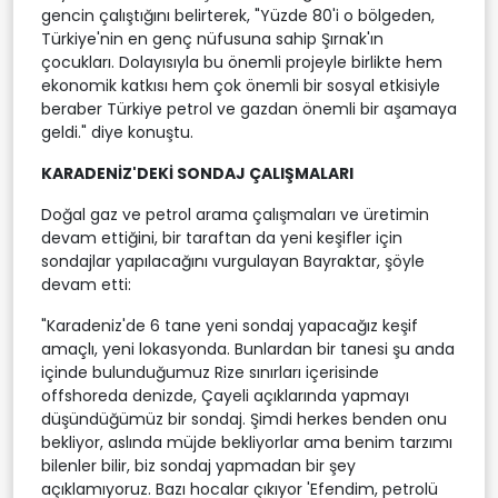
gencin çalıştığını belirterek, "Yüzde 80'i o bölgeden,
Türkiye'nin en genç nüfusuna sahip Şırnak'ın
çocukları. Dolayısıyla bu önemli projeyle birlikte hem
ekonomik katkısı hem çok önemli bir sosyal etkisiyle
beraber Türkiye petrol ve gazdan önemli bir aşamaya
geldi." diye konuştu.
KARADENİZ'DEKİ SONDAJ ÇALIŞMALARI
Doğal gaz ve petrol arama çalışmaları ve üretimin
devam ettiğini, bir taraftan da yeni keşifler için
sondajlar yapılacağını vurgulayan Bayraktar, şöyle
devam etti:
"Karadeniz'de 6 tane yeni sondaj yapacağız keşif
amaçlı, yeni lokasyonda. Bunlardan bir tanesi şu anda
içinde bulunduğumuz Rize sınırları içerisinde
offshoreda denizde, Çayeli açıklarında yapmayı
düşündüğümüz bir sondaj. Şimdi herkes benden onu
bekliyor, aslında müjde bekliyorlar ama benim tarzımı
bilenler bilir, biz sondaj yapmadan bir şey
açıklamıyoruz. Bazı hocalar çıkıyor 'Efendim, petrolü