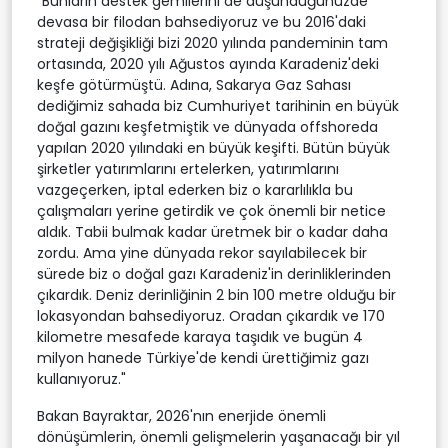
"Bunların destek gemilerini de düşündüğünüzde
devasa bir filodan bahsediyoruz ve bu 2016'daki
strateji değişikliği bizi 2020 yılında pandeminin tam
ortasında, 2020 yılı Ağustos ayında Karadeniz'deki
keşfe götürmüştü. Adına, Sakarya Gaz Sahası
dediğimiz sahada biz Cumhuriyet tarihinin en büyük
doğal gazını keşfetmiştik ve dünyada offshoreda
yapılan 2020 yılındaki en büyük keşifti. Bütün büyük
şirketler yatırımlarını ertelerken, yatırımlarını
vazgeçerken, iptal ederken biz o kararlılıkla bu
çalışmaları yerine getirdik ve çok önemli bir netice
aldık. Tabii bulmak kadar üretmek bir o kadar daha
zordu. Ama yine dünyada rekor sayılabilecek bir
sürede biz o doğal gazı Karadeniz'in derinliklerinden
çıkardık. Deniz derinliğinin 2 bin 100 metre olduğu bir
lokasyondan bahsediyoruz. Oradan çıkardık ve 170
kilometre mesafede karaya taşıdık ve bugün 4
milyon hanede Türkiye'de kendi ürettiğimiz gazı
kullanıyoruz."
Bakan Bayraktar, 2026'nın enerjide önemli
dönüşümlerin, önemli gelişmelerin yaşanacağı bir yıl