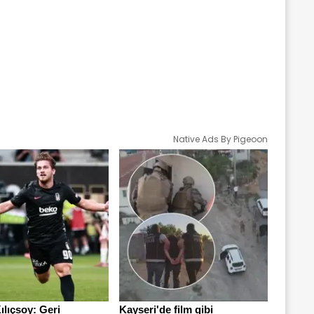
Native Ads By Pigeoon
ılıçsoy: Geri
Kayseri'de film gibi