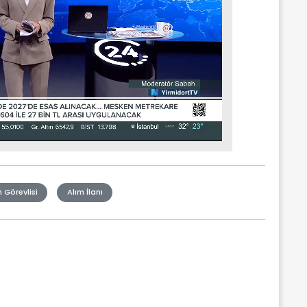
 Görevlisi
Alım İlanı