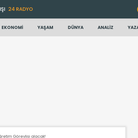
IŞI
24 RADYO
EKONOMİ
YAŞAM
DÜNYA
ANALİZ
YAZ
retim Görevlisi alacak!