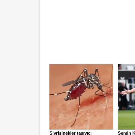
Sivrisinekler taşıyıcı
Semih K