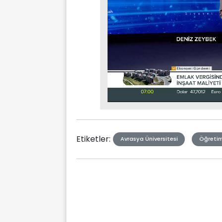
Stream
Mute
Type
Etiketler:
Avrasya Üniversitesi
Öğretim