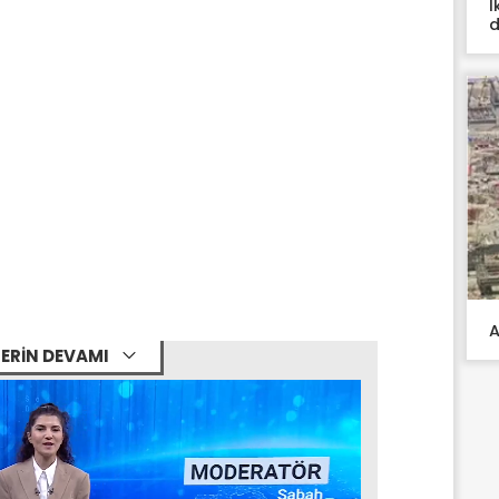
İ
d
A
ERİN DEVAMI