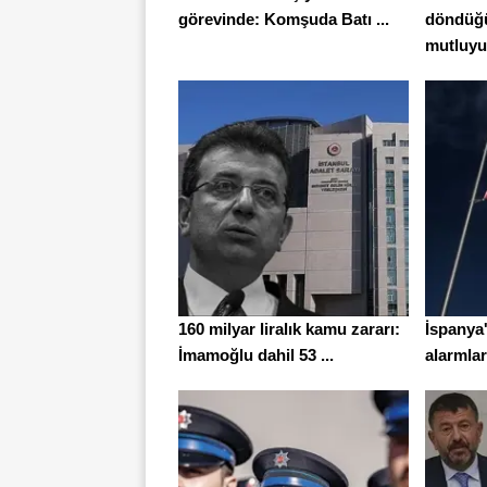
görevinde: Komşuda Batı ...
döndüğü
mutluyu
160 milyar liralık kamu zararı:
İspanya
İmamoğlu dahil 53 ...
alarmları