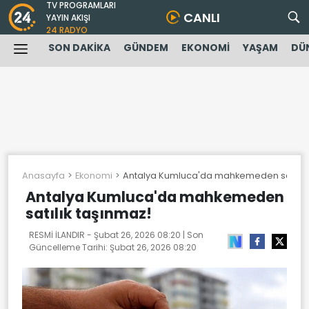
TV PROGRAMLARI
CANLI
YAYIN AKIŞI
24 RADYO
SON DAKİKA
GÜNDEM
EKONOMİ
YAŞAM
DÜ
Anasayfa
Ekonomi
Antalya Kumluca'da mahkemeden satılık 
Antalya Kumluca'da mahkemeden
satılık taşınmaz!
RESMİ İLANDIR -
Şubat 26, 2026 08:20
| Son
Güncelleme Tarihi:
Şubat 26, 2026 08:20