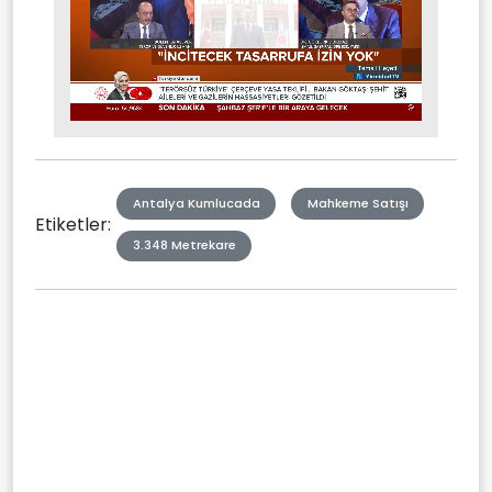
Stream
Mute
Type
Antalya Kumlucada
Mahkeme Satışı
Etiketler:
3.348 Metrekare