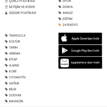
ÇEREZ POLİTİKASI
SPOR
İLETİŞİM VE KÜNYE
DÜNYA
GİZLİLİK POLİTİKASI
ANALİZ
EĞİTİM
24 RADYO
TEKNOLOJİ
KÜLTÜR
TARİH
SİNEMA
KİTAP
AJANS
KOBİ
OTOMOTİV
SAĞLIK
BİLGİ
ZODYAK
MAGAZİN