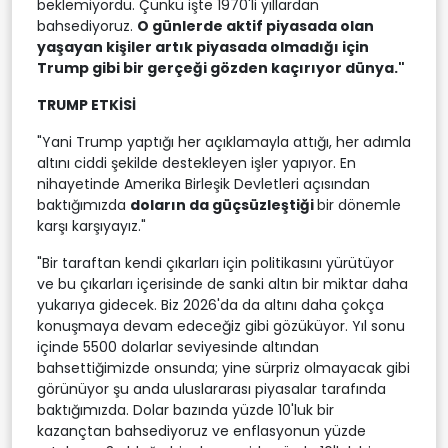
beklemiyordu. Çünkü işte 1970'li yıllardan
bahsediyoruz.
O günlerde aktif piyasada olan
yaşayan kişiler artık piyasada olmadığı için
Trump gibi bir gerçeği gözden kaçırıyor dünya."
TRUMP ETKİSİ
"Yani Trump yaptığı her açıklamayla attığı, her adımla
altını ciddi şekilde destekleyen işler yapıyor. En
nihayetinde Amerika Birleşik Devletleri açısından
baktığımızda
doların da güçsüzleştiği
bir dönemle
karşı karşıyayız."
"Bir taraftan kendi çıkarları için politikasını yürütüyor
ve bu çıkarları içerisinde de sanki altın bir miktar daha
yukarıya gidecek. Biz 2026'da da altını daha çokça
konuşmaya devam edeceğiz gibi gözüküyor. Yıl sonu
içinde 5500 dolarlar seviyesinde altından
bahsettiğimizde onsunda; yine sürpriz olmayacak gibi
görünüyor şu anda uluslararası piyasalar tarafında
baktığımızda. Dolar bazında yüzde 10'luk bir
kazançtan bahsediyoruz ve enflasyonun yüzde