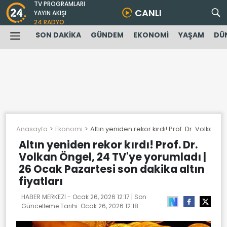
TV PROGRAMLARI
CANLI
YAYIN AKIŞI
24 RADYO
SON DAKİKA
GÜNDEM
EKONOMİ
YAŞAM
DÜ
Anasayfa
Ekonomi
Altın yeniden rekor kırdı! Prof. Dr. Volkan 
Altın yeniden rekor kırdı! Prof. Dr.
Volkan Öngel, 24 TV'ye yorumladı |
26 Ocak Pazartesi son dakika altın
fiyatları
HABER MERKEZİ -
Ocak 26, 2026 12:17
| Son
Güncelleme Tarihi:
Ocak 26, 2026 12:18