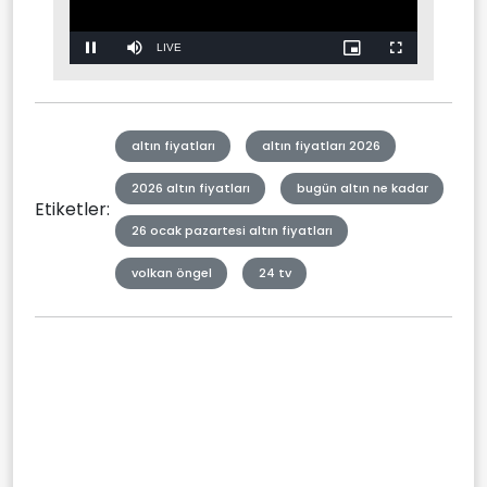
Stream
LIVE
Pause
Mute
Picture-
Fullscreen
in-
Picture
Type
altın fiyatları
altın fiyatları 2026
2026 altın fiyatları
bugün altın ne kadar
Etiketler:
26 ocak pazartesi altın fiyatları
volkan öngel
24 tv