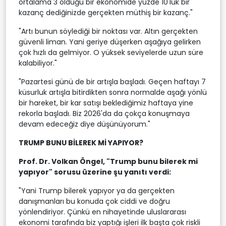
ortalama 3 olduğu bir ekonomide yüzde 10'luk bir
kazanç dediğinizde gerçekten müthiş bir kazanç."
"Artı bunun söylediği bir noktası var. Altın gerçekten
güvenli liman. Yani geriye düşerken aşağıya gelirken
çok hızlı da gelmiyor. O yüksek seviyelerde uzun süre
kalabiliyor."
"Pazartesi günü de bir artışla başladı. Geçen haftayı 7
küsurluk artışla bitirdikten sonra normalde aşağı yönlü
bir hareket, bir kar satışı beklediğimiz haftaya yine
rekorla başladı. Biz 2026'da da çokça konuşmaya
devam edeceğiz diye düşünüyorum."
TRUMP BUNU BİLEREK Mİ YAPIYOR?
Prof. Dr. Volkan Öngel, "Trump bunu bilerek mi
yapıyor" sorusu üzerine şu yanıtı verdi:
"Yani Trump bilerek yapıyor ya da gerçekten
danışmanları bu konuda çok ciddi ve doğru
yönlendiriyor. Çünkü en nihayetinde uluslararası
ekonomi tarafında biz yaptığı işleri ilk başta çok riskli