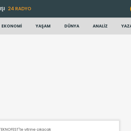
IŞI
24 RADYO
EKONOMİ
YAŞAM
DÜNYA
ANALİZ
YAZ
i TEKNOFEST'te vitrine çıkacak