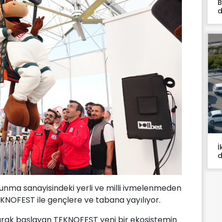
B
d
İ
d
savunma sanayisindeki yerli ve milli ivmelenmeden
KNOFEST ile gençlere ve tabana yayılıyor.
olarak başlayan TEKNOFEST yeni bir ekosistemin