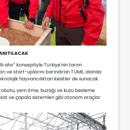
TANITILACAK
lı ahır" konseptiyle Türkiye'nin tarım
aları ve start-uplarını barındıran TÜME, alanda
knolojik hayvancılıktan kesitler de sunacak.
obotu, yem itme, buzağı ve kuzu besleme
asat ve çapala sistemleri gibi otonom araçlar