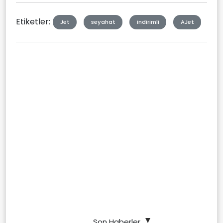
Etiketler:
Jet
seyahat
indirimli
AJet
Son Haberler