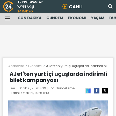
TV PROGRAMLARI
CANLI
YAYIN AKIŞI
24 RADYO
SON DAKİKA
GÜNDEM
EKONOMİ
YAŞAM
DÜ
Anasayfa
Ekonomi
AJet'ten yurt içi uçuşlarda indirimli bilet
AJet'ten yurt içi uçuşlarda indirimli
bilet kampanyası
AA -
Ocak 21, 2026 11:19
| Son Güncelleme
Tarihi:
Ocak 21, 2026 11:19