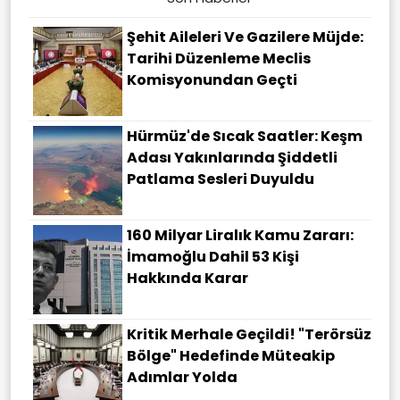
Şehit Aileleri Ve Gazilere Müjde:
Tarihi Düzenleme Meclis
Komisyonundan Geçti
Hürmüz'de Sıcak Saatler: Keşm
Adası Yakınlarında Şiddetli
Patlama Sesleri Duyuldu
160 Milyar Liralık Kamu Zararı:
İmamoğlu Dahil 53 Kişi
Hakkında Karar
Kritik Merhale Geçildi! "Terörsüz
Bölge" Hedefinde Müteakip
Adımlar Yolda