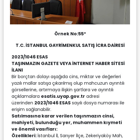
Örnek No:55*
T.C.
İSTANBUL
GAYRİMENKUL SATIŞ İCRA DAİRESİ
2023/1046 ESAS
TAŞINMAZIN GAZETE VEYA İNTERNET HABER SİTESİ
İLANI
Bir borçtan dolayı aşağıda cins, miktar ve değerleri
yazılı mallar satışa çıkarılmış olup mahcuzun ayrıntılı
görsellerine, artırmaya ilişkin şartlara ve ayrıntılı
açıklamalara
esatis.uyap.gov.tr
adresi
üzerinden
2023/1046 ESAS
sayılı dosya numarası ile
erişim sağlanabilir.
Satılmasına karar verilen taşınmazın cinsi,
mahiyeti, bulunduğu yer, muhammen kıymeti
ve önemli vasıfları:
Özellikleri:
İstanbul İl, Sarıyer İlçe, Zekeriyaköy Mah,