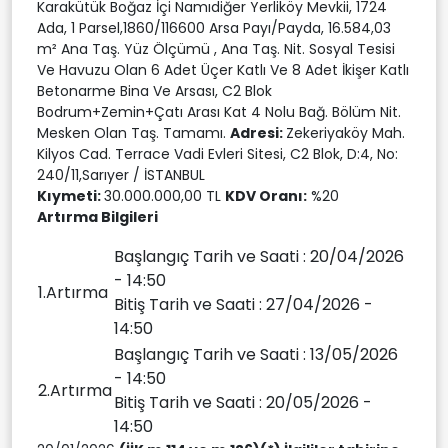
Karakütük Boğaz İçi Namıdiğer Yerliköy Mevkii, 1724
Ada, 1 Parsel,1860/116600 Arsa Payı/Payda, 16.584,03
m² Ana Taş. Yüz Ölçümü , Ana Taş. Nit. Sosyal Tesisi
Ve Havuzu Olan 6 Adet Üçer Katlı Ve 8 Adet İkişer Katlı
Betonarme Bina Ve Arsası, C2 Blok
Bodrum+Zemin+Çatı Arası Kat 4 Nolu Bağ. Bölüm Nit.
Mesken Olan Taş. Tamamı.
Adresi:
Zekeriyaköy Mah.
Kilyos Cad. Terrace Vadi Evleri Sitesi, C2 Blok, D:4, No:
240/11,Sarıyer / İSTANBUL
Kıymeti:
30.000.000,00 TL
KDV Oranı:
%20
Artırma Bilgileri
Başlangıç Tarih ve Saati : 20/04/2026
- 14:50
1.Artırma
Bitiş Tarih ve Saati : 27/04/2026 -
14:50
Başlangıç Tarih ve Saati : 13/05/2026
- 14:50
2.Artırma
Bitiş Tarih ve Saati : 20/05/2026 -
14:50