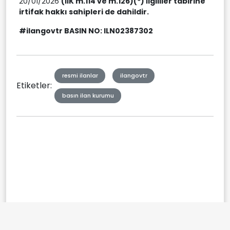
20/01/2026
(İİK m.114 ve m.126)
(*) İlgililer tabirine
irtifak hakkı sahipleri de dahildir.
#ilangovtr BASIN NO: ILN02387302
resmi ilanlar
ilangovtr
Etiketler:
basın ilan kurumu