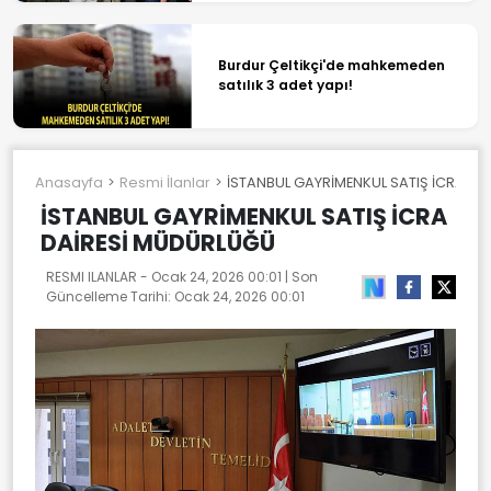
Burdur Çeltikçi'de mahkemeden
satılık 3 adet yapı!
Anasayfa
Resmi İlanlar
İSTANBUL GAYRİMENKUL SATIŞ İCRA D
İSTANBUL GAYRİMENKUL SATIŞ İCRA
DAİRESİ MÜDÜRLÜĞÜ
RESMI ILANLAR -
Ocak 24, 2026 00:01
| Son
Güncelleme Tarihi:
Ocak 24, 2026 00:01