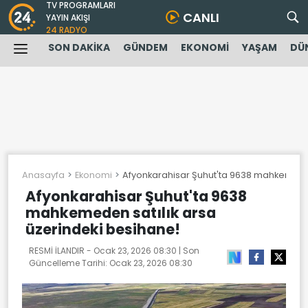
TV PROGRAMLARI
CANLI
YAYIN AKIŞI
24 RADYO
SON DAKİKA
GÜNDEM
EKONOMİ
YAŞAM
DÜ
Anasayfa
Ekonomi
Afyonkarahisar Şuhut'ta 9638 mahkemeden 
Afyonkarahisar Şuhut'ta 9638
mahkemeden satılık arsa
üzerindeki besihane!
RESMİ İLANDIR -
Ocak 23, 2026 08:30
| Son
Güncelleme Tarihi:
Ocak 23, 2026 08:30