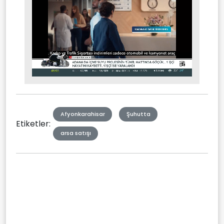
Stream
Mute
Type
Afyonkarahisar
Şuhutta
Etiketler:
arsa satışı