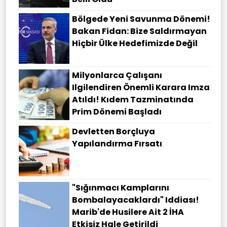
Bölgede Yeni Savunma Dönemi!
Bakan Fidan: Bize Saldırmayan
Hiçbir Ülke Hedefimizde Değil
Milyonlarca Çalışanı
Ilgilendiren Önemli Karara Imza
Atıldı! Kıdem Tazminatında
Prim Dönemi Başladı
Devletten Borçluya
Yapılandırma Fırsatı
"Sığınmacı Kamplarını
Bombalayacaklardı" Iddiası!
Marib'de Husilere Ait 2 İHA
Etkisiz Hale Getirildi