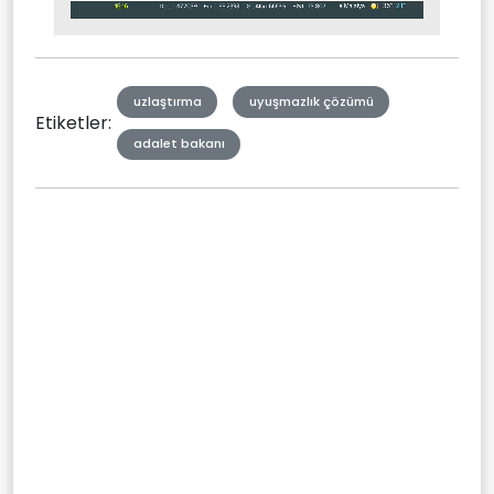
Stream
Mute
Type
uzlaştırma
uyuşmazlık çözümü
Etiketler:
adalet bakanı