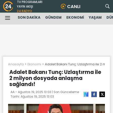
TV PROGRAMLARI
CANLI
YAYIN AKIŞI
24 RADYO
SON DAKİKA
GÜNDEM
EKONOMİ
YAŞAM
DÜ
Anasayfa
Ekonomi
Adalet Bakanı Tunç: Uzlaştırma ile 2 mil
Adalet Bakanı Tunç: Uzlaştırma ile
2 milyon dosyada anlaşma
sağlandı!
AA -
Ağustos 19, 2025 13:03
| Son Güncelleme
Tarihi:
Ağustos 19, 2025 13:03