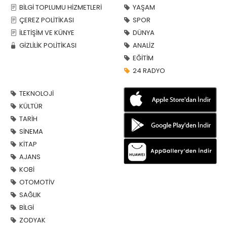
BİLGİ TOPLUMU HİZMETLERİ
YAŞAM
ÇEREZ POLİTİKASI
SPOR
İLETİŞİM VE KÜNYE
DÜNYA
GİZLİLİK POLİTİKASI
ANALİZ
EĞİTİM
24 RADYO
TEKNOLOJİ
KÜLTÜR
TARİH
SİNEMA
KİTAP
AJANS
KOBİ
OTOMOTİV
SAĞLIK
BİLGİ
ZODYAK