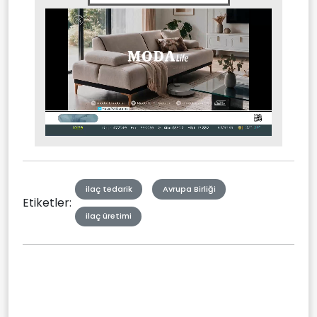
Stream
Mute
Type
ilaç tedarik
Avrupa Birliği
Etiketler:
ilaç üretimi