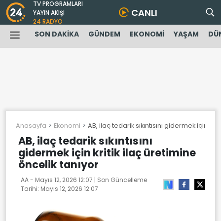
TV PROGRAMLARI
CANLI
YAYIN AKIŞI
24 RADYO
SON DAKİKA
GÜNDEM
EKONOMİ
YAŞAM
DÜ
Anasayfa
Ekonomi
AB, ilaç tedarik sıkıntısını gidermek için kri
AB, ilaç tedarik sıkıntısını
gidermek için kritik ilaç üretimine
öncelik tanıyor
AA -
Mayıs 12, 2026 12:07
| Son Güncelleme
Tarihi:
Mayıs 12, 2026 12:07