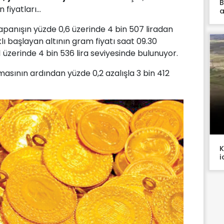
B
iyatları...
a
apanışın yüzde 0,6 üzerinde 4 bin 507 liradan
lı başlayan altının gram fiyatı saat 09.30
1 üzerinde 4 bin 536 lira seviyesinde bulunuyor.
masının ardından yüzde 0,2 azalışla 3 bin 412
K
i