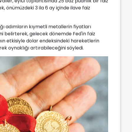
ller, eylül toplantısında 25 baz puanlık bir faiz
k, önümüzdeki 3 ila 6 ay içinde ilave faiz
ğı adımların kıymetli metallerin fiyatları
ini belirterek, gelecek dönemde Fed'in faiz
nın etkisiyle dolar endeksindeki hareketlerin
erek oynaklığı artırabileceğini söyledi.