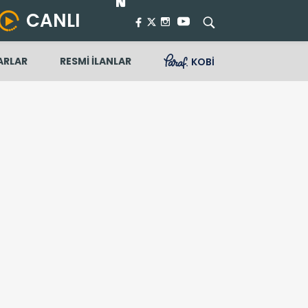
CANLI
ARLAR
RESMİ İLANLAR
KOBİ
tları bugün ne kadar, alış satış kaç TL?