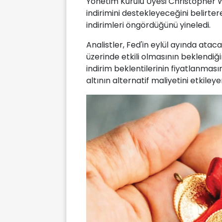
Yönetim Kurulu Üyesi Christopher Wa
indirimini destekleyeceğini belirtere
indirimleri öngördüğünü yineledi.
Analistler, Fed'in eylül ayında ataca
üzerinde etkili olmasının beklendiğ
indirim beklentilerinin fiyatlanması
altının alternatif maliyetini etkiley