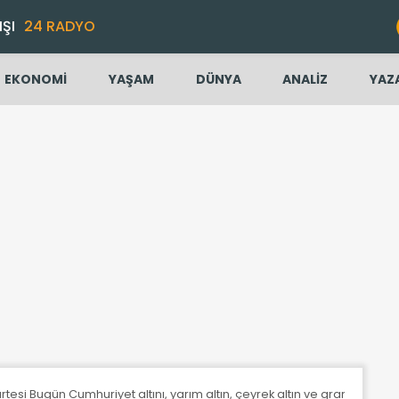
IŞI
24 RADYO
EKONOMİ
YAŞAM
DÜNYA
ANALİZ
YAZ
si Bugün Cumhuriyet altını, yarım altın, çeyrek altın ve gram altın fiya