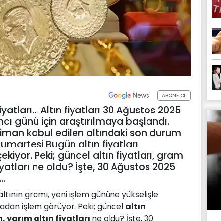
ABONE OL
iyatları... Altın fiyatları 30 Ağustos 2025
cı günü için araştırılmaya başlandı.
 liman kabul edilen altındaki son durum
Cumartesi Bugün altın fiyatları
kiyor. Peki; güncel altın fiyatları, gram
fiyatları ne oldu? İşte, 30 Ağustos 2025
..
tının gramı, yeni işlem gününe yükselişle
radan işlem görüyor. Peki; güncel
altın
n, yarım altın fiyatları
ne oldu? İşte, 30