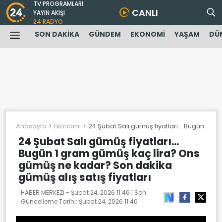
TV PROGRAMLARI
CANLI
YAYIN AKIŞI
24 RADYO
SON DAKİKA
GÜNDEM
EKONOMİ
YAŞAM
DÜ
Anasayfa
Ekonomi
24 Şubat Salı gümüş fiyatları... Bugün 1 g
24 Şubat Salı gümüş fiyatları...
Bugün 1 gram gümüş kaç lira? Ons
gümüş ne kadar? Son dakika
gümüş alış satış fiyatları
HABER MERKEZİ -
Şubat 24, 2026 11:46
| Son
Güncelleme Tarihi:
Şubat 24, 2026 11:46