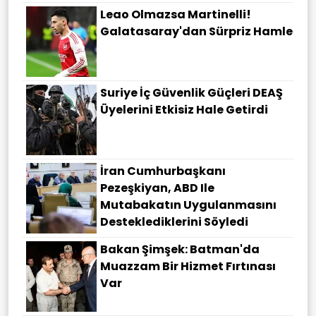
Leao Olmazsa Martinelli!
Galatasaray'dan Sürpriz Hamle
Suriye İç Güvenlik Güçleri DEAŞ
Üyelerini Etkisiz Hale Getirdi
İran Cumhurbaşkanı
Pezeşkiyan, ABD Ile
Mutabakatın Uygulanmasını
Desteklediklerini Söyledi
Bakan Şimşek: Batman'da
Muazzam Bir Hizmet Fırtınası
Var