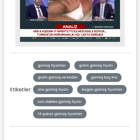
Stream
Mute
Type
gümüş fiyatları
gram gümüş fiyatı
gram gümüş ne kadar
gümüş kaç lira
Etiketler:
ons gümüş fiyatı
bugün gümüş fiyatları
son dakika gümüş fiyatı
14 şubat gümüş fiyatları