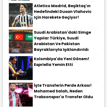
Atletico Madrid, Beşiktaş'ın
Hedefindeki Dusan Vlahovic
Için Harekete Geçiyor!
Suudi Arabistan'daki Simge
Yapılar Türkiye, Suudi
Arabistan Ve Pakistan
Bayraklarıyla Işıklandırıldı
Kolombiya'da Yeni Dönem!
Espriella Yemin Etti
İşte Transferin Perde Arkası!
Mohamed Salah, Neden
Trabzonspor'a Transfer Oldu