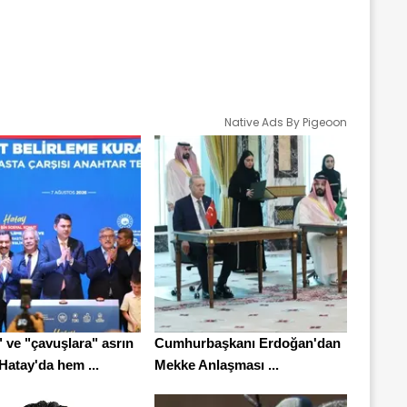
Native Ads By Pigeoon
 ve "çavuşlara" asrın
Cumhurbaşkanı Erdoğan'dan
Hatay'da hem ...
Mekke Anlaşması ...