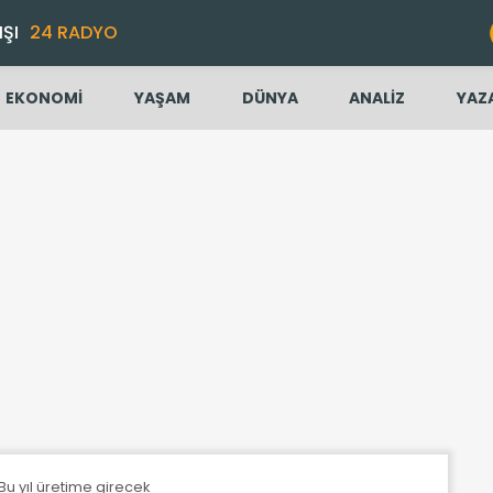
IŞI
24 RADYO
EKONOMİ
YAŞAM
DÜNYA
ANALİZ
YAZ
 Bu yıl üretime girecek