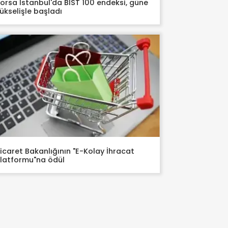
orsa İstanbul'da BIST 100 endeksi, güne
ükselişle başladı
icaret Bakanlığının "E-Kolay İhracat
latformu"na ödül