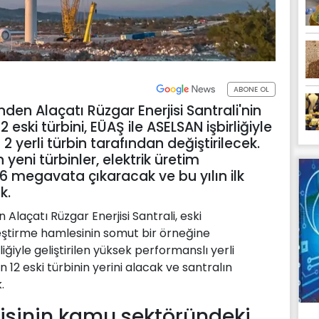
ABONE OL
inden Alaçatı Rüzgar Enerjisi Santrali'nin
ski türbini, EÜAŞ ile ASELSAN işbirliğiyle
2 yerli türbin tarafından değiştirilecek.
 yeni türbinler, elektrik üretim
6 megavata çıkaracak ve bu yılın ilk
k.
n Alaçatı Rüzgar Enerjisi Santrali, eski
ileştirme hamlesinin somut bir örneğine
iğiyle geliştirilen yüksek performanslı yerli
n 12 eski türbinin yerini alacak ve santralın
.
ejisinin kamu sektöründeki