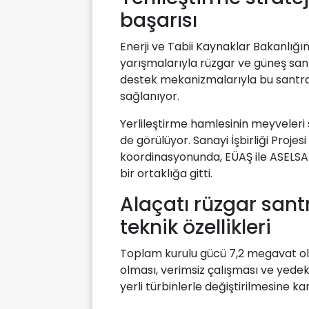
başarısı
Enerji ve Tabii Kaynaklar Bakanlığ
yarışmalarıyla rüzgar ve güneş santr
destek mekanizmalarıyla bu santrall
sağlanıyor.
Yerlileştirme hamlesinin meyveleri 
de görülüyor. Sanayi İşbirliği Projes
koordinasyonunda, EÜAŞ ile ASELSAN
bir ortaklığa gitti.
Alaçatı rüzgar san
teknik özellikleri
Toplam kurulu gücü 7,2 megavat olan
olması, verimsiz çalışması ve yede
yerli türbinlerle değiştirilmesine kar