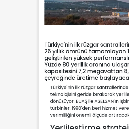
Türkiye'nin ilk rüzgar santraller
26 yıllık ömrünü tamamlayan 12 e
geliştirilen yüksek performanslı 
Yüzde 80 yerlilik oranına ulaşan
kapasitesini 7,2 megavattan 8,
çeyreğinde üretime başlayaca
Türkiye'nin ilk rüzgar santrallerinde
teknolojisini geride bırakarak yerl
dönüşüyor. EÜAŞ ile ASELSAN'ın işbirl
türbinler, 1998'den beri hizmet vere
verimliliğini önemli ölçüde artıracak
Yerlileştirme strat