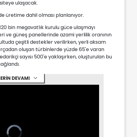
siteye ulaşacak.
nde üretime dahil olması planlanıyor.
 120 bin megavatlık kurulu güce ulaşmayı
eri ve güneş panellerinde azami yerlilik oranının
tuda çeşitli destekler verilirken, yerli aksam
arçadan oluşan türbinlerde yüzde 65'e varan
 tedarikçi sayısı 500'e yaklaşırken, oluşturulan bu
sağlandı.
ERİN DEVAMI
Video
Player
is