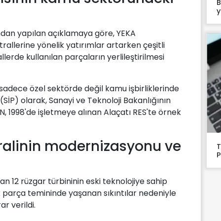
B
y
ından yapılan açıklamaya göre, YEKA
allerine yönelik yatırımlar artarken çeşitli
erde kullanılan parçaların yerlileştirilmesi
sadece özel sektörde değil kamu işbirliklerinde
i (SİP) olarak, Sanayi ve Teknoloji Bakanlığının
, 1998'de işletmeye alınan Alaçatı RES'te örnek
tralinin modernizasyonu ve
T
P
 12 rüzgar türbininin eski teknolojiye sahip
k parça temininde yaşanan sıkıntılar nedeniyle
ar verildi.