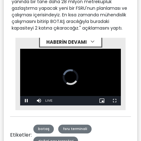
yanında bir tane daha 28 milyon metreküplük
gazlaştırma yapacak yeni bir FSRU'nun planlaması ve
çalışması içerisindeyiz. En kısa zamanda mühendislik
çalışmasını bitirip BOTAŞ aracılığıyla buradaki
kapasiteyi 2 katına çıkaracağız." açıklamasını yaptı.
HABERİN DEVAMI
Video
Player
is
loading.
Stream
LIVE
Pause
Mute
Picture-
Fullscreen
in-
Picture
Type
botaş
fsru terminali
Etiketler: