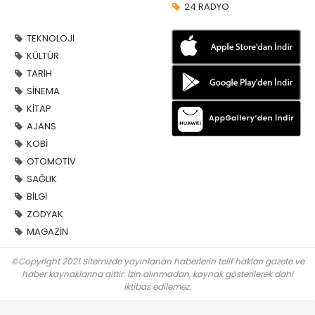
24 RADYO
TEKNOLOJİ
KÜLTÜR
TARİH
SİNEMA
KİTAP
AJANS
KOBİ
OTOMOTİV
SAĞLIK
BİLGİ
ZODYAK
MAGAZİN
©Copyright 2021 Sitemizde yayınlanan haberlerin telif hakları gazete ve
haber kaynaklarına aittir. İzin alınmadan, kaynak gösterilerek dahi
iktibas edilemez.