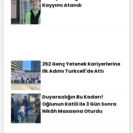
Kayyımı Atandı
Bakan Gürlek: Hiçbir Cinayet
Unutulmayacak, Hiçbir Delil
Göz Ardı Edilmeyecek
252 Genç Yetenek Kariyerlerine
Ilk Adımı Turkcell'de Attı
Duyarsızlığın Bu Kadarı!
Oğlunun Katili Ile 3 Gün Sonra
Nikâh Masasına Oturdu
İstanbul'da Yeni Nesil Suç