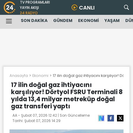
TV PROGRAMLARI
CANLI
YAYIN AKIŞI
24 RADYO
SON DAKİKA
GÜNDEM
EKONOMİ
YAŞAM
DÜ
Anasayfa
Ekonomi
17 ilin doğal gaz ihtiyacını karşılıyor! Dör
17 ilin doğal gaz ihtiyacını
karşılıyor! Dörtyol FSRU Terminali 8
yılda 13,4 milyar metreküp doğal
gaz transferi yaptı
AA -
Şubat 07, 2026 12:42
| Son Güncelleme
Tarihi:
Şubat 07, 2026 14:29