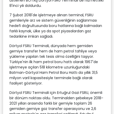
üstlenen BOTAŞ Dörtyol FSRU Terminali de hizmetteki
8'inci yılı doldurdu.
7 Şubat 2018'de işletmeye alınan terminal, FSRU
gemileriyle arz ve sistem güvenliğinin sağlanması
hedefi doğrultusunda boru hatlarına bağlı kalmadan
farklı kaynak, ülke ya da spot piyasalardan gaz
tedarikine imkan sağladı.
Dörtyol FSRU Terminali, dünyada hem gemiden
gemiye transfer hem de ham petrol tahliye veya
yükleme yapılan tek tesis olma özelliğini taşıyor.
Türkiye'nin ilk ham petrol boru hattı olarak 1967'de
işletmeye açılan 518 kilometre uzunluğundaki
Batman-Dörtyol Ham Petrol Boru Hattı da yıllık 31,5
milyon varil kapasitesiyle terminale bağlı olarak
faaliyet gösteriyor.
Dörtyol FSRU Terminali için Ertuğrul Gazi FSRU, önemli
bir dönüm noktası oldu. Terminalden şebekeye 2018-
2021 yılları arasında farklı bir gemiyle toplam 26
gemiden gemiye gaz transfer operasyonu ve 2,6
milyar metreküp gaz transferi sağlandı. Ertuğrul