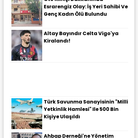
Esrarengiz Olay: İş Yeri Sahibi Ve
Genç Kadın Ölü Bulundu
Altay Bayındır Celta Vigo'ya
Kiralandı!
Konya'da 1 Kişinin Öldüğü, 10
Kişinin Yaralandığı Kaza
Kamerada
Türk Savunma Sanayisinin "Milli
Yetkinlik Hamlesi" Ile 500 Bin
Kişiye Ulaşıldı
Ahbap Derneği'ne Yönetim