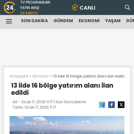
TV PROGRAMLARI
CANLI
YAYIN AKIŞI
24 RADYO
SON DAKİKA
GÜNDEM
EKONOMİ
YAŞAM
DÜ
Anasayfa
Ekonomi
13 ilde 16 bölge yatırım alanı ilan edildi
13 ilde 16 bölge yatırım alanı ilan
edildi
AA -
Ocak 17, 2026 11:17
| Son Güncelleme
Tarihi:
Ocak 17, 2026 11:17