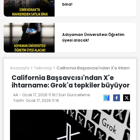
bina!
Adıyaman Üniversitesi Öğretim
üyesi alacak!
Anasayfa
Teknoloji
California Başsavcısı'ndan X'e ihtarname:
California Başsavcısı'ndan X'e
ihtarname: Grok'a tepkiler büyüyor
AA -
Ocak 17, 2026 11:16
| Son Güncelleme
Tarihi:
Ocak 17, 2026 11:16