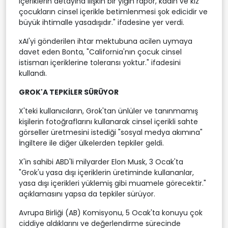
içeriklerin detayına ilişkin bir yığın rapor, kadın ve kız
çocukların cinsel içerikle betimlenmesi şok edicidir ve
büyük ihtimalle yasadışıdır." ifadesine yer verdi.
xAI'yi gönderilen ihtar mektubuna acilen uymaya
davet eden Bonta, "California'nın çocuk cinsel
istismarı içeriklerine toleransı yoktur." ifadesini
kullandı.
GROK'A TEPKİLER SÜRÜYOR
X'teki kullanıcıların, Grok'tan ünlüler ve tanınmamış
kişilerin fotoğraflarını kullanarak cinsel içerikli sahte
görseller üretmesini istediği "sosyal medya akımına"
İngiltere ile diğer ülkelerden tepkiler geldi.
X'in sahibi ABD'li milyarder Elon Musk, 3 Ocak'ta
"Grok'u yasa dışı içeriklerin üretiminde kullananlar,
yasa dışı içerikleri yüklemiş gibi muamele görecektir."
açıklamasını yapsa da tepkiler sürüyor.
Avrupa Birliği (AB) Komisyonu, 5 Ocak'ta konuyu çok
ciddiye aldıklarını ve değerlendirme sürecinde