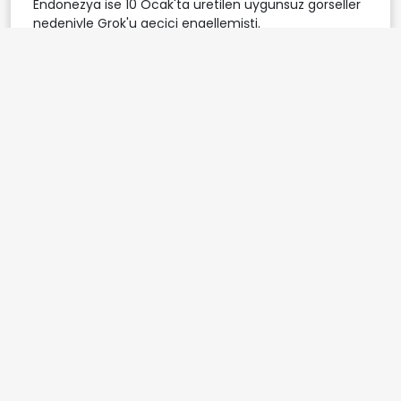
Endonezya ise 10 Ocak'ta üretilen uygunsuz görseller
nedeniyle Grok'u geçici engellemişti.
Japonya hükümeti, Grok'un ürettiği müstehcen
içeriklere karşı önlem alınması çağrısında
bulunmuştu.
Rob Bonta
California
Etiketler:
California Başsavcısı
xAI suçlaması