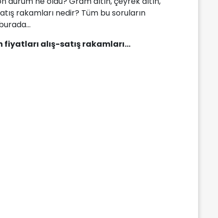
on durum ne oldu? Gram altın, çeyrek altın,
-satış rakamları nedir? Tüm bu soruların
burada...
n fiyatları alış-satış rakamları...