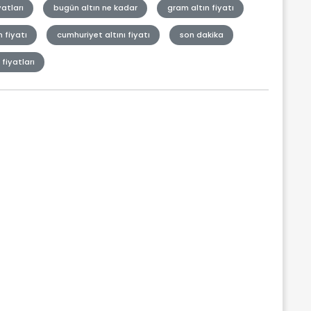
yatları
bugün altın ne kadar
gram altın fiyatı
n fiyatı
cumhuriyet altını fiyatı
son dakika
 fiyatları