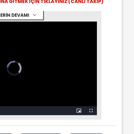
NA GİTMEK İÇİN TIKLAYINIZ (CANLI TAKİP)
ERİN DEVAMI
Picture-
Fullscreen
in-
Picture