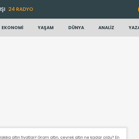
IŞI
24 RADYO
EKONOMİ
YAŞAM
DÜNYA
ANALİZ
YAZ
kika altın fiyatları! Gram altın, çeyrek altın ne kadar oldu? En güncel alt