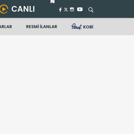
CANLI
ARLAR
RESMİ İLANLAR
KOBİ
ın fiyatları canlı takip ile burada