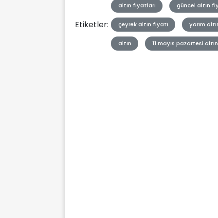
altın fiyatları
güncel altın fi
Etiketler:
çeyrek altın fiyatı
yarım altı
altın
11 mayıs pazartesi altın