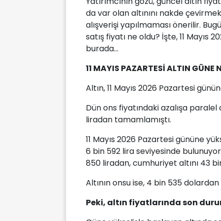
Yatırımcının gözü, güncel altın fiya
da var olan altınını nakde çevirme
alışverişi yapılmaması önerilir. Bug
satış fiyatı ne oldu? İşte, 11 Mayıs 20
burada...
11 MAYIS PAZARTESİ ALTIN GÜNE 
Altın, 11 Mayıs 2026 Pazartesi gününe 
Dün ons fiyatındaki azalışa parale
liradan tamamlamıştı.
11 Mayıs 2026 Pazartesi gününe yükse
6 bin 592 lira seviyesinde bulunuyord
850 liradan, cumhuriyet altını 43 bi
Altının onsu ise, 4 bin 535 dolardan
Peki, altın fiyatlarında son dur