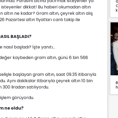
tlarında. Parasını altına yatırmak isteyenler ya
G
C
k isteyenler dikkat! Bu haberi okumadan altın
k
ün altın ne kadar? Gram altın, çeyrek altın alış
26 Pazartesi altın fiyatları canlı takip ile
NASIL BAŞLADI?
nasıl başladı? İşte yanıtı...
l değer kaybeden gram altın, günü 6 bin 568
lişle başlayan gram altın, saat 09.35 itibarıyla
u. Aynı dakikalar itibarıyla çeyrek altın 10 bin
B
n 300 liradan satılıyordu.
h
 işlem görüyordu.
um ne oldu?