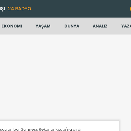
IŞI
24 RADYO
EKONOMİ
YAŞAM
DÜNYA
ANALİZ
YAZ
a satılan bal Guinness Rekorlar Kitabı'na girdi