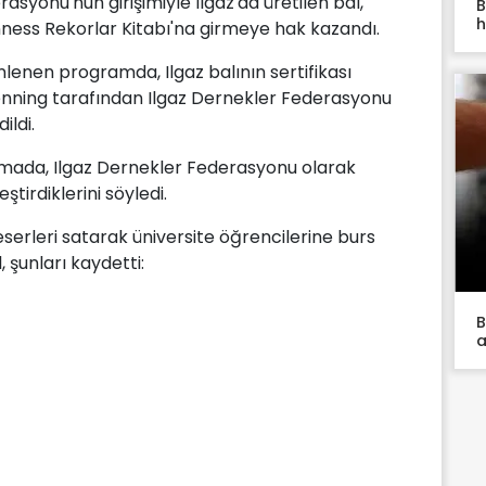
asyonu'nun girişimiyle Ilgaz'da üretilen bal,
B
h
nness Rekorlar Kitabı'na girmeye hak kazandı.
nlenen programda, Ilgaz balının sertifikası
nning tarafından Ilgaz Dernekler Federasyonu
ildi.
amada, Ilgaz Dernekler Federasyonu olarak
irdiklerini söyledi.
erleri satarak üniversite öğrencilerine burs
, şunları kaydetti:
B
a