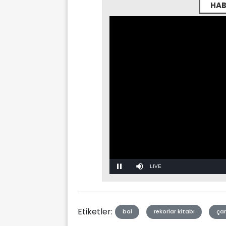
HAB
Stream
Mute
Type
Etiketler:
bal
rekorlar kitabı
çan