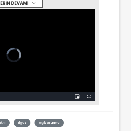
ERİN DEVAMI
krıı
ılgaz
açık artırma