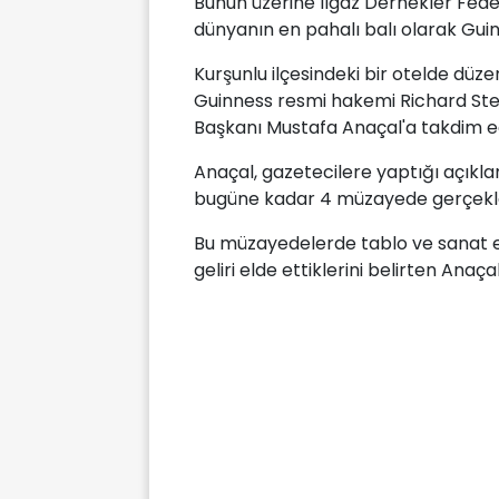
Bunun üzerine Ilgaz Dernekler Feder
dünyanın en pahalı balı olarak Gui
Kurşunlu ilçesindeki bir otelde düze
Guinness resmi hakemi Richard Ste
Başkanı Mustafa Anaçal'a takdim ed
Anaçal, gazetecilere yaptığı açıkl
bugüne kadar 4 müzayede gerçekleşt
Bu müzayedelerde tablo ve sanat es
geliri elde ettiklerini belirten Anaçal