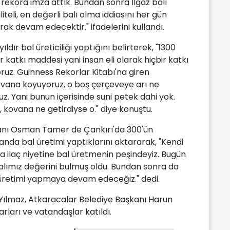
rekora imza attık. Bundan sonra Ilgaz balı
liteli, en değerli balı olma iddiasını her gün
ak devam edecektir." ifadelerini kullandı.
ldır bal üreticiliği yaptığını belirterek, "1300
 katkı maddesi yani insan eli olarak hiçbir katkı
uz. Guinness Rekorlar Kitabı'na giren
vana koyuyoruz, o boş çerçeveye arı ne
z. Yani bunun içerisinde suni petek dahi yok.
kovana ne getirdiyse o." diye konuştu.
Başkanı Osman Tamer de Çankırı'da 300'ün
anda bal üretimi yaptıklarını aktararak, "Kendi
a ilaç niyetine bal üretmenin peşindeyiz. Bugün
 Balımız değerini bulmuş oldu. Bundan sonra da
l üretimi yapmaya devam edeceğiz." dedi.
ılmaz, Atkaracalar Belediye Başkanı Harun
rları ve vatandaşlar katıldı.