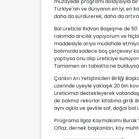
müzayede programı dolayısıyla bir 
Türkiye'nin ve dünyanın en iyi, en ka
daha da sürdürerek, daha da artırar
Bal üreticisi Rıdvan Başeşme de 50 yı
rakımda arıcılık yapıyorum ve hiçbir
maddesiyle arıya müdahale etmiyor
balımızda sadece boş çerçeveyi ko
yaptıysa onu alıp üreticiye sunuyoru
Tamamen arı tabiatta ne bulduysa, 
Çankırı Arı Yetiştiricileri Birliği 
üzerinde üyeyle yaklaşık 20 bin kov
üreticimizi destekleyerek vatandaş
de balımız rekorlar kitabına girdi.
aynı aşkla ve şevkle saf, doğal ba
Programa Ilgaz Kaymakamı Burak Y
Oflaz, dernek başkanları, köy muhta