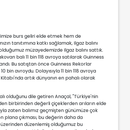
rimize burs geliri elde etmek hem de
mızın tanıtımına katkı sağlamak, Ilgaz balını
lduğumuz müzayedemizde Ilgaz balını sattık.
ovan balı 11 bin 118 avroya satılarak Guinness
andı. Bu satıştan önce Guinness Rekorlar
0 bin avroydu. Dolayısıyla 11 bin 118 avroya
r Kitabı'nda artık dünyanın en pahalı olarak
alı olduğunu dile getiren Anaçal, "Türkiye'nin
en birbirinden değerli çiçeklerden arıların elde
sıyla zaten balımız geçmişten günümüze çok
 ön plana çıkması, bu değerin daha da
 üzerinden düzenlemiş olduğumuz bu