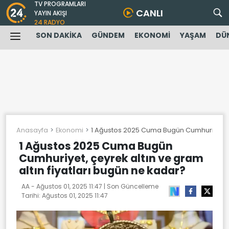
TV PROGRAMLARI
CANLI
YAYIN AKIŞI
24 RADYO
SON DAKİKA
GÜNDEM
EKONOMİ
YAŞAM
DÜ
Anasayfa
Ekonomi
1 Ağustos 2025 Cuma Bugün Cumhuriyet, çey
1 Ağustos 2025 Cuma Bugün
Cumhuriyet, çeyrek altın ve gram
altın fiyatları bugün ne kadar?
AA -
Ağustos 01, 2025 11:47
| Son Güncelleme
Tarihi:
Ağustos 01, 2025 11:47