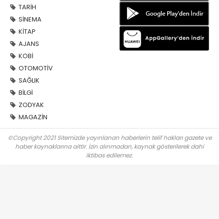
TARİH
SİNEMA
KİTAP
AJANS
KOBİ
OTOMOTİV
SAĞLIK
BİLGİ
ZODYAK
MAGAZİN
©Copyright 2021 Sitemizde yayınlanan haberlerin telif hakları gazete ve
haber kaynaklarına aittir. İzin alınmadan, kaynak gösterilerek dahi
iktibas edilemez.