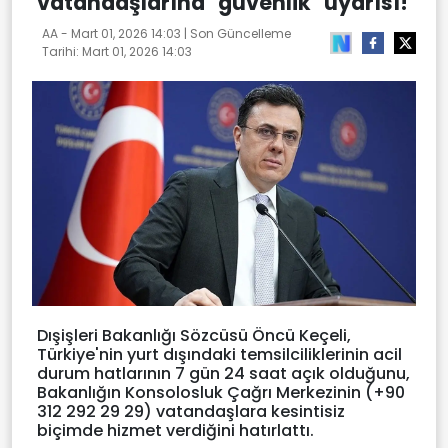
vatandaşlarına "güvenlik" uyarısı!
AA -
Mart 01, 2026 14:03
| Son Güncelleme
Tarihi:
Mart 01, 2026 14:03
Dışişleri Bakanlığı Sözcüsü Öncü Keçeli,
Türkiye'nin yurt dışındaki temsilciliklerinin acil
durum hatlarının 7 gün 24 saat açık olduğunu,
Bakanlığın Konsolosluk Çağrı Merkezinin (+90
312 292 29 29) vatandaşlara kesintisiz
biçimde hizmet verdiğini hatırlattı.