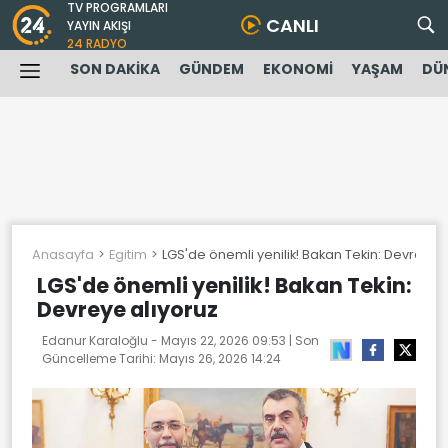
TV PROGRAMLARI
CANLI
YAYIN AKIŞI
24 RADYO
SON DAKİKA
GÜNDEM
EKONOMİ
YAŞAM
DÜ
Anasayfa
Egitim
LGS'de önemli yenilik! Bakan Tekin: Devreye a
LGS'de önemli yenilik! Bakan Tekin:
Devreye alıyoruz
Edanur Karaloğlu -
Mayıs 22, 2026 09:53
| Son
Güncelleme Tarihi:
Mayıs 26, 2026 14:24