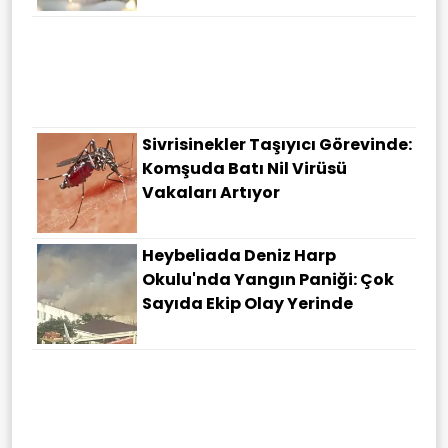
Bölgede Bütün Dengeleri
Değiştirecek Adım: 4 Bin
Kilometrelik Dev Füze Test Edildi
Sivrisinekler Taşıyıcı Görevinde:
Komşuda Batı Nil Virüsü
Vakaları Artıyor
Heybeliada Deniz Harp
Okulu'nda Yangın Paniği: Çok
Sayıda Ekip Olay Yerinde
Şehit Aileleri Ve Gazilere Müjde:
Tarihi Düzenleme Meclis
Komisyonundan Geçti