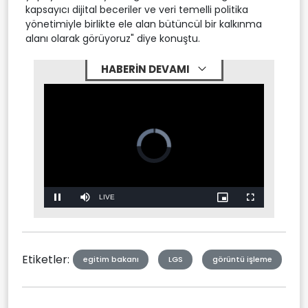
kapsayıcı dijital beceriler ve veri temelli politika
yönetimiyle birlikte ele alan bütüncül bir kalkınma
alanı olarak görüyoruz" diye konuştu.
HABERİN DEVAMI
Stream
LIVE
Pause
Mute
Picture-
Fullscreen
in-
Picture
Type
Etiketler:
egitim bakanı
LGS
görüntü işleme