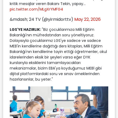
kritik mesajlar veren Bakanı Tekin, yapay...
pic.twitter.com/MLgXrYMFG4
&mdash; 24 TV (@yirmidorttv)
May 22, 2026
LGS'YE HAZIRLIK:
"Biz çocuklarımıza Milli Eğitim
Bakanlığı'nın müfredatından soru yöneltiyoruz.
Dolayısıyla çocuklarımız LGS'ye sadece ve sadece
MEB'in kendilerine dağıttığı ders kitapları, Milli Eğitim
Bakanlığı'nın kendilerine tayin ettiği öğretmenler, okul
idarelerinden eksik bir şeyleri varsa eğer DYK
kurslarıyla eksiklerini tamamlayacakları
mekanizmalar, bizim EBA'ya koyduğumuz MEBİ gibi
dijital platformlardaki soru ve sınav örneklerinden
hazırlansınlar, bu yeter."