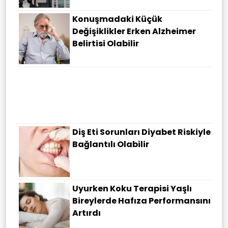
Konuşmadaki Küçük
Değişiklikler Erken Alzheimer
Belirtisi Olabilir
Domuz Sandı Baba Katili Oldu:
Aydın'da Trajik Olay
Diş Eti Sorunları Diyabet Riskiyle
Bağlantılı Olabilir
Uyurken Koku Terapisi Yaşlı
Bireylerde Hafıza Performansını
Artırdı