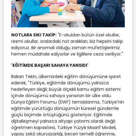
NOTLARA SIKI TAKİP:
"E-okuldan bütün özel okullar,
resmi okullar, oralardaki not aralıkları, biz hepsini takip
ediyoruz. Bir anomali olduğu zaman müfettişlerimiz
hemen müdahale ediyorlar ve ilgililere ceza veriliyor."
'EĞİTİMDE BAŞARI SAHAYA YANSIDI'
Bakan Tekin, ülkemizdeki eğitim dönüşümüne işaret
ederek, "Türkiye, eğitimde dönüşümü yalnızca
hedefleyen değil; büyük ölçekli kamu eğitim sistemi
içinde dönüşümü sahaya yansıtan bir ülke oldu.
Dünya Eğitim Forumu (EWF) temaslarımız, Türkiye'nin
eğitimde yürüttüğü dönüşümün küresel gündemle
güçlü biçimde örtüştüğünü gösteriyor. Eğitimde
dijitalleşmeyi yalnızca altyapı yatırımı olarak değil;
öğretmen kapasitesi, Türkiye Yüzyılı Maarif Modeli,
yapay zekâ okuryazarlığı, beceri temelli öğrenme,