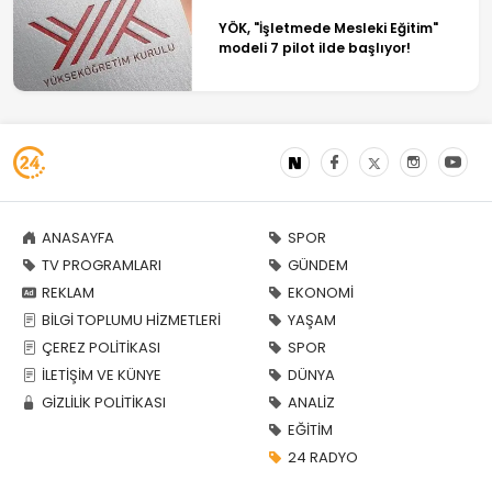
YÖK, "İşletmede Mesleki Eğitim"
modeli 7 pilot ilde başlıyor!
ANASAYFA
SPOR
TV PROGRAMLARI
GÜNDEM
REKLAM
EKONOMİ
BİLGİ TOPLUMU HİZMETLERİ
YAŞAM
ÇEREZ POLİTİKASI
SPOR
İLETİŞİM VE KÜNYE
DÜNYA
GİZLİLİK POLİTİKASI
ANALİZ
EĞİTİM
24 RADYO