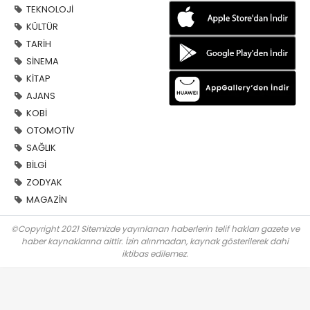
TEKNOLOJİ
KÜLTÜR
TARİH
SİNEMA
KİTAP
AJANS
KOBİ
OTOMOTİV
SAĞLIK
BİLGİ
ZODYAK
MAGAZİN
©Copyright 2021 Sitemizde yayınlanan haberlerin telif hakları gazete ve
haber kaynaklarına aittir. İzin alınmadan, kaynak gösterilerek dahi
iktibas edilemez.