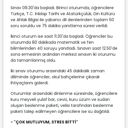
Sınav 09.30'da başladı. Birinci oturumda, öğrencilere
Türkçe, T.C. İnkılap Tarihi ve Atatürkçülük, Din Kültürü
ve Ahlak Bilgisi ile yabancı dil derslerinden toplam 50
soru soruldu ve 75 dakika yanıtlama süresi verildi.
İkinci oturum ise saat 11.30'da başladı. Öğrenciler bu
oturumda 80 dakikada matematik ve fen
bilimlerinden 40 soruyu yanıtladı. Sınavın saat 12.50'de
sona ermesinin ardından merkezi sınavın iki oturumu
da tamamlanmış oldu.
İki sınav oturumu arasındaki 45 dakikalık zaman
diliminde öğrenciler, okul bahçelerine çıkarak
ihtiyaçlarını giderdi.
Oturumlar arasındaki dinlenme süresinde, öğrencilere
kuru meyveli yulaf bar, ceviz, kuru üzüm ve sudan
oluşan beslenme paketi, velisi tarafından beslenme
paketi talep edilmeyen öğrencilere ise su dağıtıldı.
- "ÇOK MUTLUYUM, STRES BİTTİ"