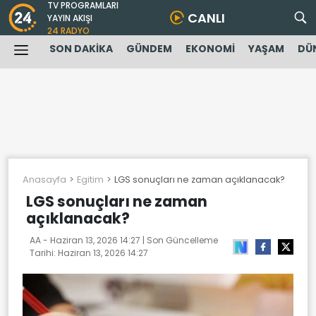
TV PROGRAMLARI
CANLI
YAYIN AKIŞI
24 RADYO
SON DAKİKA
GÜNDEM
EKONOMİ
YAŞAM
DÜ
Anasayfa
Egitim
LGS sonuçları ne zaman açıklanacak?
LGS sonuçları ne zaman
açıklanacak?
AA -
Haziran 13, 2026 14:27
| Son Güncelleme
Tarihi:
Haziran 13, 2026 14:27