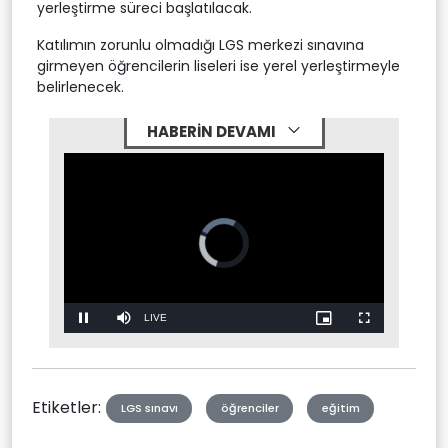
yerleştirme süreci başlatılacak.
Katılımın zorunlu olmadığı LGS merkezi sınavına
girmeyen öğrencilerin liseleri ise yerel yerleştirmeyle
belirlenecek.
HABERİN DEVAMI
Stream
LIVE
Pause
Mute
Picture-
Fullscreen
in-
Picture
Type
Etiketler:
LGS sınavı
öğrenciler
eğitim