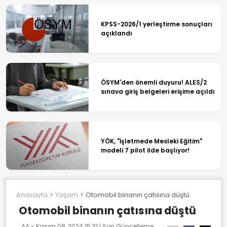
KPSS-2026/1 yerleştirme sonuçları
açıklandı
ÖSYM'den önemli duyuru! ALES/2
sınava giriş belgeleri erişime açıldı
YÖK, "İşletmede Mesleki Eğitim"
modeli 7 pilot ilde başlıyor!
Anasayfa
Yaşam
Otomobil binanın çatısına düştü
Otomobil binanın çatısına düştü
AA -
Kasım 08, 2024 15:31
| Son Güncelleme