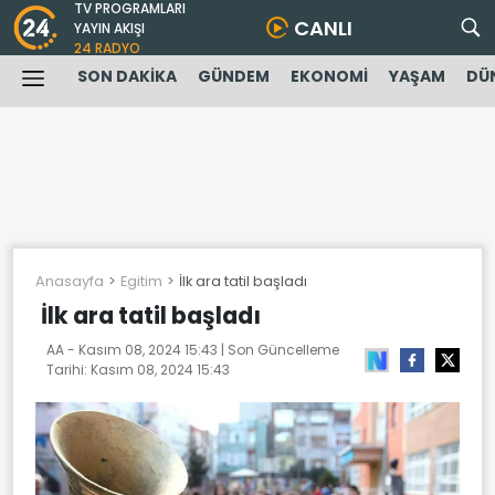
TV PROGRAMLARI
CANLI
YAYIN AKIŞI
24 RADYO
SON DAKİKA
GÜNDEM
EKONOMİ
YAŞAM
DÜ
Anasayfa
Egitim
İlk ara tatil başladı
İlk ara tatil başladı
AA -
Kasım 08, 2024 15:43
| Son Güncelleme
Tarihi:
Kasım 08, 2024 15:43