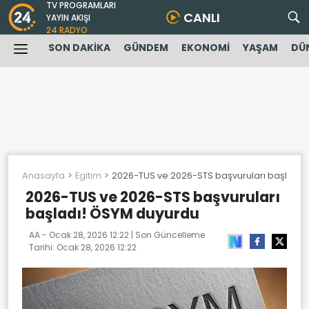
TV PROGRAMLARI
CANLI
YAYIN AKIŞI
24 RADYO
SON DAKİKA
GÜNDEM
EKONOMİ
YAŞAM
DÜ
Anasayfa
Egitim
2026-TUS ve 2026-STS başvuruları başladı!
2026-TUS ve 2026-STS başvuruları
başladı! ÖSYM duyurdu
AA -
Ocak 28, 2026 12:22
| Son Güncelleme
Tarihi:
Ocak 28, 2026 12:22