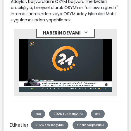
Adaylar, başvurularını ÖSYM başvuru merkezleri
aracılığıyla, bireysel olarak ÖSYM'nin "ais.osym.gov.tr"
internet adresinden veya ÖSYM Aday İşlemleri Mobil
uygulamasından yapabilecek.
HABERİN DEVAMI
Stream
Mute
Type
tus
2026 tus başvuru
sts
Etiketler:
2026 sts başvuru
sınav başvurusu