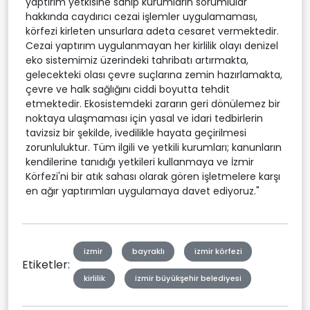
yaptırım yetkisine sahip kurumların sorumlular
hakkında caydırıcı cezai işlemler uygulamaması,
körfezi kirleten unsurlara adeta cesaret vermektedir.
Cezai yaptırım uygulanmayan her kirlilik olayı denizel
eko sistemimiz üzerindeki tahribatı artırmakta,
gelecekteki olası çevre suçlarına zemin hazırlamakta,
çevre ve halk sağlığını ciddi boyutta tehdit
etmektedir. Ekosistemdeki zararın geri dönülemez bir
noktaya ulaşmaması için yasal ve idari tedbirlerin
tavizsiz bir şekilde, ivedilikle hayata geçirilmesi
zorunluluktur. Tüm ilgili ve yetkili kurumları; kanunların
kendilerine tanıdığı yetkileri kullanmaya ve İzmir
Körfezi'ni bir atık sahası olarak gören işletmelere karşı
en ağır yaptırımları uygulamaya davet ediyoruz."
izmir
bayraklı
izmir körfezi
Etiketler:
kirlilik
izmir büyükşehir belediyesi