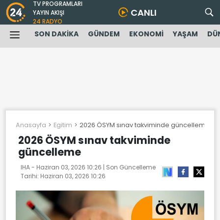
TV PROGRAMLARI
CANLI
YAYIN AKIŞI
24 RADYO
SON DAKİKA
GÜNDEM
EKONOMİ
YAŞAM
DÜ
Anasayfa
Egitim
2026 ÖSYM sınav takviminde güncelleme
2026 ÖSYM sınav takviminde
güncelleme
IHA -
Haziran 03, 2026 10:26
| Son Güncelleme
Tarihi:
Haziran 03, 2026 10:26