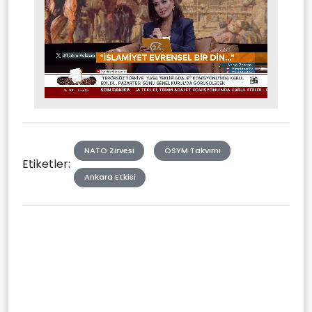
Stream
Mute
Type
NATO Zirvesi
ÖSYM Takvimi
Etiketler:
Ankara Etkisi