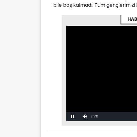
bile boş kalmadı. Tüm gençlerimizi ku
HAB
Stream
LIVE
Pause
Mute
Type