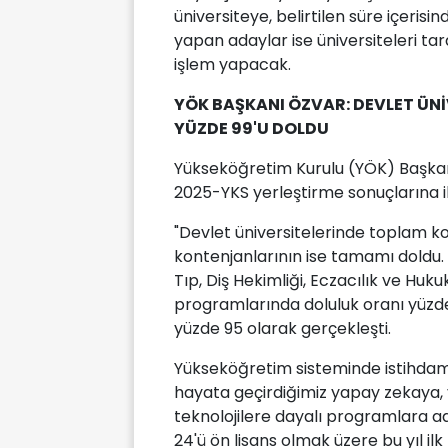
üniversiteye, belirtilen süre içeris
yapan adaylar ise üniversiteleri ta
işlem yapacak.
YÖK BAŞKANI ÖZVAR: DEVLET ÜN
YÜZDE 99'U DOLDU
Yükseköğretim Kurulu (YÖK) Başkanı
2025-YKS yerleştirme sonuçlarına i
"Devlet üniversitelerinde toplam ko
kontenjanlarının ise tamamı doldu. D
Tıp, Diş Hekimliği, Eczacılık ve Hu
programlarında doluluk oranı yüzd
yüzde 95 olarak gerçekleşti.
Yükseköğretim sisteminde istihda
hayata geçirdiğimiz yapay zekaya, y
teknolojilere dayalı programlara ad
24'ü ön lisans olmak üzere bu yıl i