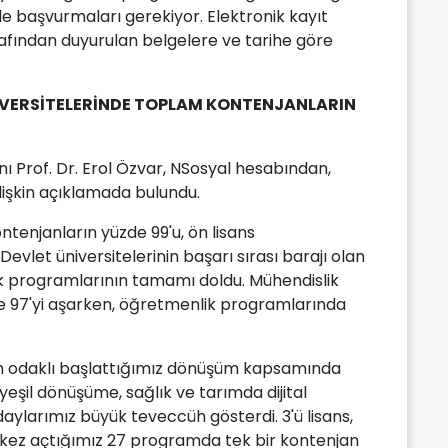
inde başvurmaları gerekiyor. Elektronik kayıt
rafından duyurulan belgelere ve tarihe göre
İVERSİTELERİNDE TOPLAM KONTENJANLARIN
 Prof. Dr. Erol Özvar, NSosyal hesabından,
lişkin açıklamada bulundu.
ntenjanların yüzde 99'u, ön lisans
evlet üniversitelerinin başarı sırası barajı olan
kuk programlarının tamamı doldu. Mühendislik
e 97'yi aşarken, öğretmenlik programlarında
m odaklı başlattığımız dönüşüm kapsamında
eşil dönüşüme, sağlık ve tarımda dijital
aylarımız büyük teveccüh gösterdi. 3'ü lisans,
lk kez açtığımız 27 programda tek bir kontenjan