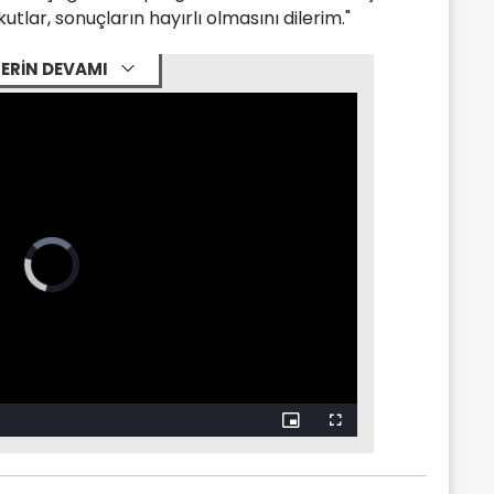
tlar, sonuçların hayırlı olmasını dilerim."
ERİN DEVAMI
Picture-
Fullscreen
in-
Picture