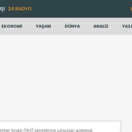
IŞI
24 RADYO
EKONOMİ
YAŞAM
DÜNYA
ANALİZ
YAZ
arı Sınavı (YKS) yerleştirme sonuçları açıklandı