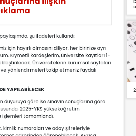
nuçlarına ilişkin
D
a
çıklama
aylaşımda, şu ifadeleri kullandı:
miz için hayırlı olmasını diliyor, her birinize ayrı
m. Kıymetli kardeşlerim, üniversite kayıtları 1-
ekleştirilecek. Üniversitelerin kurumsal sayfaları
ve yönlendirmeleri takip etmeniz faydalı
'DE YAPILABİLECEK
2
an duyuruya göre ise sınavın sonuçlarına göre
ltusunda, 2025-YKS yükseköğretim
 işlemleri tamamlandı.
. kimlik numaraları ve aday şifreleriyle
nternet adresinden öğrenebilecek. Ayrıca