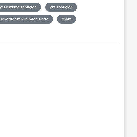
yerleştirme sonuçları
yks sonuçları
seköğretim kurumları sınavı
ösym