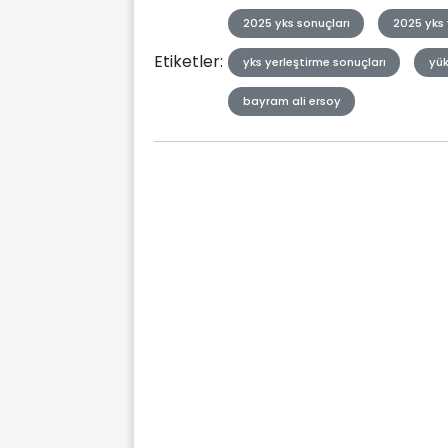
2025 yks sonuçları
2025 yks 
Etiketler:
yks yerleştirme sonuçları
yük
bayram ali ersoy