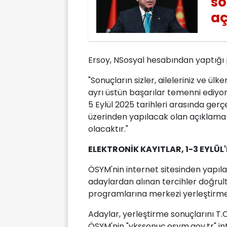
so
a
Ersoy, NSosyal hesabından yaptığı p
"Sonuçların sizler, aileleriniz ve ülke
ayrı üstün başarılar temenni ediyoru
5 Eylül 2025 tarihleri arasında gerç
üzerinden yapılacak olan açıklama 
olacaktır."
ELEKTRONİK KAYITLAR, 1-3 EYLÜL
ÖSYM'nin internet sitesinden yapıl
adaylardan alınan tercihler doğru
programlarına merkezi yerleştirme
Adaylar, yerleştirme sonuçlarını T.C
ÖSYM'nin "ykssonuc.osym.gov.tr" i