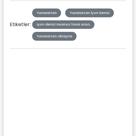
Yunanistan
Yunanistan İyon Denizi
Etiketler:
iyon denizi insansız hava aracı
Yunanistan Ukrayna