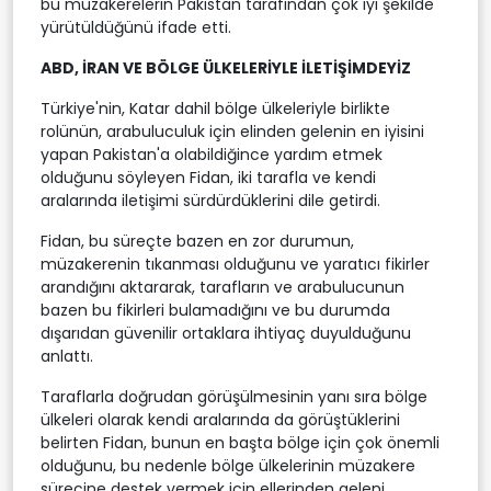
bu müzakerelerin Pakistan tarafından çok iyi şekilde
yürütüldüğünü ifade etti.
ABD, İRAN VE BÖLGE ÜLKELERİYLE İLETİŞİMDEYİZ
Türkiye'nin, Katar dahil bölge ülkeleriyle birlikte
rolünün, arabuluculuk için elinden gelenin en iyisini
yapan Pakistan'a olabildiğince yardım etmek
olduğunu söyleyen Fidan, iki tarafla ve kendi
aralarında iletişimi sürdürdüklerini dile getirdi.
Fidan, bu süreçte bazen en zor durumun,
müzakerenin tıkanması olduğunu ve yaratıcı fikirler
arandığını aktararak, tarafların ve arabulucunun
bazen bu fikirleri bulamadığını ve bu durumda
dışarıdan güvenilir ortaklara ihtiyaç duyulduğunu
anlattı.
Taraflarla doğrudan görüşülmesinin yanı sıra bölge
ülkeleri olarak kendi aralarında da görüştüklerini
belirten Fidan, bunun en başta bölge için çok önemli
olduğunu, bu nedenle bölge ülkelerinin müzakere
sürecine destek vermek için ellerinden geleni