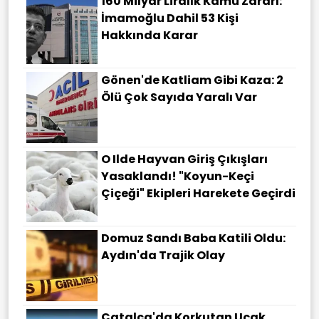
160 Milyar Liralık Kamu Zararı:
İmamoğlu Dahil 53 Kişi
Hakkında Karar
Gönen'de Katliam Gibi Kaza: 2
Ölü Çok Sayıda Yaralı Var
O Ilde Hayvan Giriş Çıkışları
Yasaklandı! "Koyun-Keçi
Çiçeği" Ekipleri Harekete Geçirdi
Domuz Sandı Baba Katili Oldu:
Aydın'da Trajik Olay
Çatalca'da Korkutan Uçak