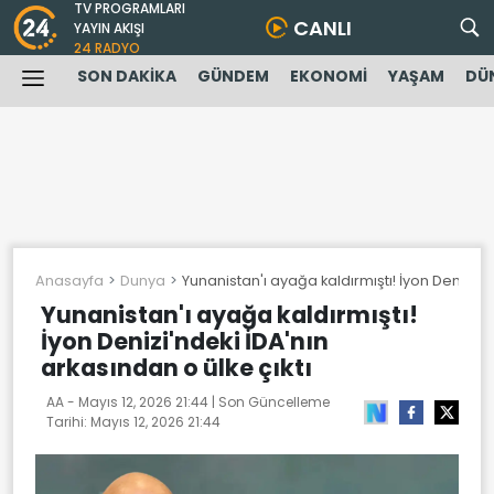
TV PROGRAMLARI
CANLI
YAYIN AKIŞI
24 RADYO
SON DAKİKA
GÜNDEM
EKONOMİ
YAŞAM
DÜ
Anasayfa
Dunya
Yunanistan'ı ayağa kaldırmıştı! İyon Denizi'nd
Yunanistan'ı ayağa kaldırmıştı!
İyon Denizi'ndeki İDA'nın
arkasından o ülke çıktı
AA -
Mayıs 12, 2026 21:44
| Son Güncelleme
Tarihi:
Mayıs 12, 2026 21:44