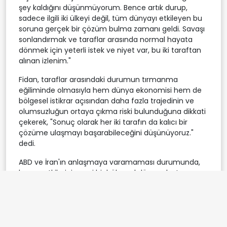
şey kaldığını düşünmüyorum. Bence artık durup,
sadece ilgili iki ülkeyi değil, tüm dünyayı etkileyen bu
soruna gerçek bir çözüm bulma zamanı geldi. Savaşı
sonlandırmak ve taraflar arasında normal hayata
dönmek için yeterli istek ve niyet var, bu iki taraftan
alınan izlenim."
Fidan, taraflar arasındaki durumun tırmanma
eğiliminde olmasıyla hem dünya ekonomisi hem de
bölgesel istikrar açısından daha fazla trajedinin ve
olumsuzluğun ortaya çıkma riski bulunduğuna dikkati
çekerek, "Sonuç olarak her iki tarafın da kalıcı bir
çözüme ulaşmayı başarabileceğini düşünüyoruz."
dedi.
ABD ve İran'ın anlaşmaya varamaması durumunda,
bunun etkilerinin yeni bir bölgesel düzen oluşturup
oluşturamayacağıyla ilgili soruya Fidan, "Evet
oluşturabilir. Bu, son 30 yıldaki savaşlardan,
terörizmden, istikrarsızlıktan, işgallerden ve
bölgemizde yaşanan her şeyden acı dersler çıkaran
bölgesel ülkelerle savaştan önce bile tartıştığımız bir