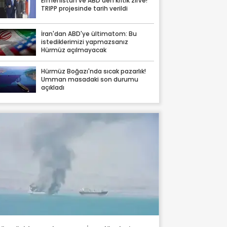
Ermenistan ve ABD'den kritik zirve!
TRIPP projesinde tarih verildi
İran'dan ABD'ye ültimatom: Bu
istediklerimizi yapmazsanız
Hürmüz açılmayacak
Hürmüz Boğazı'nda sıcak pazarlık!
Umman masadaki son durumu
açıkladı