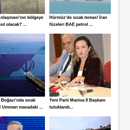
nlaşması'nın bölgeye
Hürmüz'de sıcak temas! İran
sıl olacak? ...
füzeleri BAE petrol ...
Boğazı'nda sıcak
Yeni Parti Manisa İl Başkanı
k! Umman masadaki ...
tutuklandı...