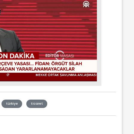
türkiye
ticaret