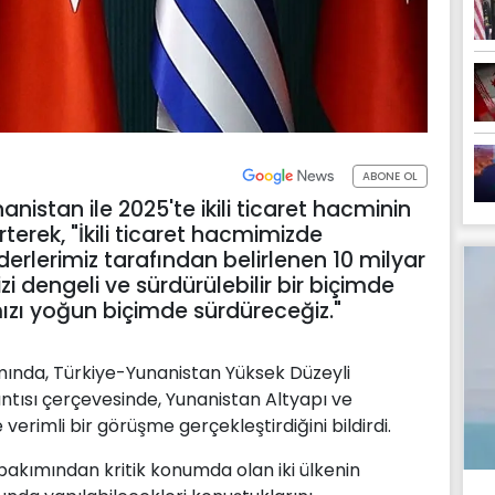
ABONE OL
nistan ile 2025'te ikili ticaret hacminin
rterek, "İkili ticaret hacmimizde
iderlerimiz tarafından belirlenen 10 milyar
i dengeli ve sürdürülebilir bir biçimde
zı yoğun biçimde sürdüreceğiz."
mında, Türkiye-Yunanistan Yüksek Düzeyli
lantısı çerçevesinde, Yunanistan Altyapı ve
verimli bir görüşme gerçekleştirdiğini bildirdi.
bakımından kritik konumda olan iki ülkenin