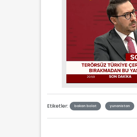
Stream
Mute
Type
Etiketler:
bakan bolat
yunanistan