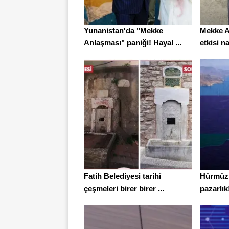
Yunanistan'da "Mekke
Mekke A
Anlaşması" paniği! Hayal ...
etkisi na
Fatih Belediyesi tarihî
Hürmüz 
çeşmeleri birer birer ...
pazarlı