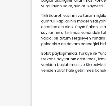
bağlantısallığının artırılması konu
vurgulayan Bolat, şunları kaydetti:
"İkili ticaret, yatırım ve turizm iliş
gümrük kapılarının modernizasyonu ve
etraflıca ele aldık. Sayın Bakan ile
sayılarının artırılması yönündeki t
yapıcı bir tutum sergileyen Yunanl
gelecekte de devam edeceğini birlik
Bolat paylaşımında, Türkiye ile Yun
frekansı sayılarının artırılması, İzm
yeniden başlatılması ve Sirkeci-Kul
yeniden aktif hale getirilmesi konula