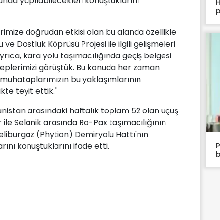
sunda yapılabilecekleri konuştuklarını
H
p
kilerimize doğrudan etkisi olan bu alanda özellikle
 Dostluk Köprüsü Projesi ile ilgili gelişmeleri
 ayrıca, kara yolu taşımacılığında geçiş belgesi
aleplerimizi görüştük. Bu konuda her zaman
ı muhataplarımızın bu yaklaşımlarının
te teyit ettik."
anistan arasındaki haftalık toplam 52 olan uçuş
ir ile Selanik arasında Ro-Pax taşımacılığının
eliburgaz (Phytion) Demiryolu Hattı'nın
rını konuştuklarını ifade etti.
P
b