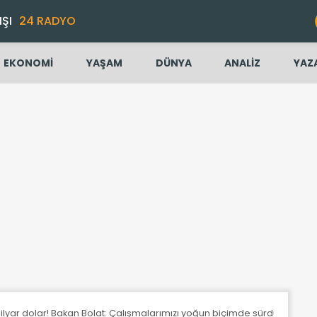
IŞI
24 RADYO
EKONOMİ
YAŞAM
DÜNYA
ANALİZ
YAZ
milyar dolar! Bakan Bolat: Çalışmalarımızı yoğun biçimde sürdüreceğiz