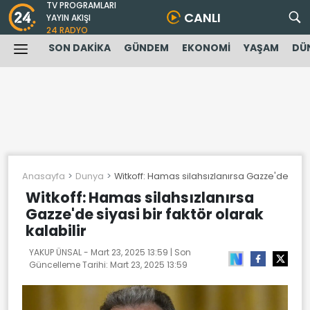
TV PROGRAMLARI
CANLI
YAYIN AKIŞI
24 RADYO
SON DAKİKA
GÜNDEM
EKONOMİ
YAŞAM
DÜ
Anasayfa
Dunya
Witkoff: Hamas silahsızlanırsa Gazze'de siyasi
Witkoff: Hamas silahsızlanırsa
Gazze'de siyasi bir faktör olarak
kalabilir
YAKUP ÜNSAL -
Mart 23, 2025 13:59
| Son
Güncelleme Tarihi:
Mart 23, 2025 13:59