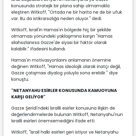
konusunda stratejik bir plana sahip olmamakla
eleştiren Witkoff, "Ortada ne bir harita ne de bir ufuk
var. Bu da istikrarsızlığa neden oluyor." dedi.
Witkoff, İsrail'in Hamas'ın bölgede hiç bir şekilde
olmaması yönündeki yaklaşımına karşın "Hamas
silahsızlanırsa Gazze'de siyasi bir faktör olarak
kalabilir." ifadesini kullandı.
Hamas'ın motivasyonlarını anlamanın önemine
değinen Witkoff, "Hamas ideolojik olarak inatçı değil,
Gazze çatışması diyalog yoluyla sona erebilir." diye
konuştu.
"NETANYAHU ESİRLER KONUSUNDA KAMUOYUNA
KARŞI GELİYOR"
Gazze Şeridi'ndeki İsrailli esirler konusuna ilişkin de
değerlendirmelerde bulunan Witkoff, Netanyahu'nun
İsrailli esirleri önemsemediğini ifade etti.
Witkoff, "İsrail halkı esirleri geri istiyor ve Netanyahu