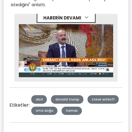
istediğini" anlattı.
HABERİN DEVAMI
Stream
Mute
Type
abd
donald trump
steve witkoff
Etiketler:
orta doğu
hamas