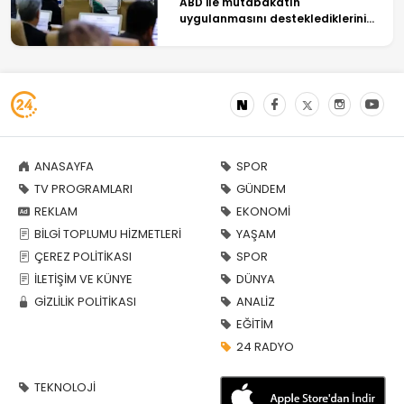
ABD ile mutabakatın
uygulanmasını desteklediklerini
söyledi
ANASAYFA
SPOR
TV PROGRAMLARI
GÜNDEM
REKLAM
EKONOMİ
BİLGİ TOPLUMU HİZMETLERİ
YAŞAM
ÇEREZ POLİTİKASI
SPOR
İLETİŞİM VE KÜNYE
DÜNYA
GİZLİLİK POLİTİKASI
ANALİZ
EĞİTİM
24 RADYO
TEKNOLOJİ