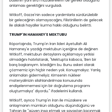
baskının yanı sıra müzakerelerin de gerekli olduğunu
anlaması gerektiğini vurguladı.
Witkoff, Gazze'nin sadece yardımlarla sürdürülebilir
bir geleceğinin olamayacağını, Filistinlilerin de gelecek
ile alakalı hayaller kurma hakkı olduğunu belirtti.
TRUMP'IN HAMANEY'E MEKTUBU
Röportajında, Trump'ın İran lideri Ayetullah Ali
Hamaney'e yazdığı mektubun içeriğine de değinen
Witkoff, mektubun detaylarını açıklamaya yetkisi
olmadığını hatırlatarak, "Mektupta kabaca, 'Ben bir
barış başkanıyım. İstediğim bu. Bunu askeri olarak
çözmemiz için hiçbir neden yok. Konuşmalıyız. Yanlış
anlamaları gidermeliyiz. Kimsenin nükleer
materyalinizin silahlandırılması konusunda
endişelenmemesi için bir doğrulama programı
oluşturmalıyız' diyordu." ifadelerini kullandı.
Witkoff, ayrıca Trump'ın İran ile müzakere ve
anlaşmanın mümkün olduğunu düşündüğünü ve
Tahran ile "güven inşa etmek ve savaştan kaçınmak