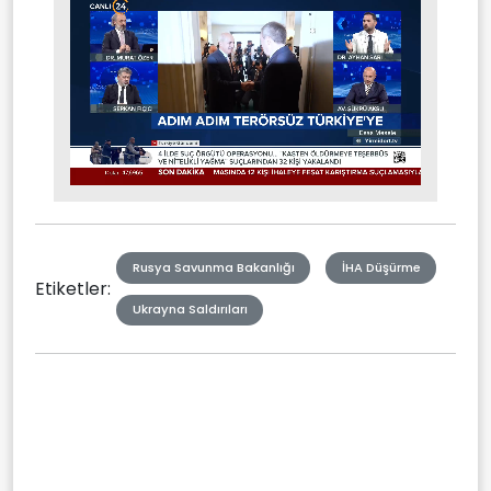
Stream
Mute
Type
Rusya Savunma Bakanlığı
İHA Düşürme
Etiketler:
Ukrayna Saldırıları