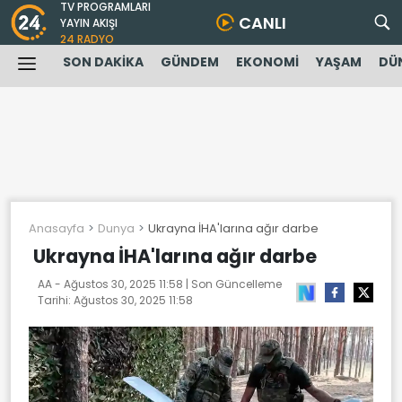
TV PROGRAMLARI
CANLI
YAYIN AKIŞI
24 RADYO
SON DAKİKA
GÜNDEM
EKONOMİ
YAŞAM
DÜ
Anasayfa
Dunya
Ukrayna İHA'larına ağır darbe
Ukrayna İHA'larına ağır darbe
AA -
Ağustos 30, 2025 11:58
| Son Güncelleme
Tarihi:
Ağustos 30, 2025 11:58