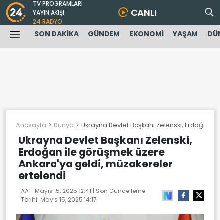
TV PROGRAMLARI
CANLI
YAYIN AKIŞI
24 RADYO
SON DAKİKA
GÜNDEM
EKONOMİ
YAŞAM
DÜ
Anasayfa
Dunya
Ukrayna Devlet Başkanı Zelenski, Erdoğan i
Ukrayna Devlet Başkanı Zelenski,
Erdoğan ile görüşmek üzere
Ankara'ya geldi, müzakereler
ertelendi
AA -
Mayıs 15, 2025 12:41
| Son Güncelleme
Tarihi:
Mayıs 15, 2025 14:17