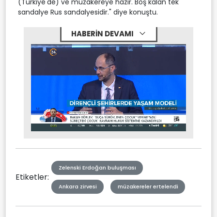
(Türkiye'de) ve müzakereye hazır. Boş kalan tek
sandalye Rus sandalyesidir." diye konuştu.
HABERİN DEVAMI
Stream
Mute
Type
Zelenski Erdoğan buluşması
Etiketler:
Ankara zirvesi
müzakereler ertelendi