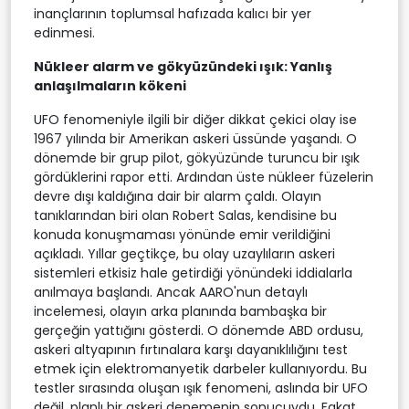
inançlarının toplumsal hafızada kalıcı bir yer
edinmesi.
Nükleer alarm ve gökyüzündeki ışık: Yanlış
anlaşılmaların kökeni
UFO fenomeniyle ilgili bir diğer dikkat çekici olay ise
1967 yılında bir Amerikan askeri üssünde yaşandı. O
dönemde bir grup pilot, gökyüzünde turuncu bir ışık
gördüklerini rapor etti. Ardından üste nükleer füzelerin
devre dışı kaldığına dair bir alarm çaldı. Olayın
tanıklarından biri olan Robert Salas, kendisine bu
konuda konuşmaması yönünde emir verildiğini
açıkladı. Yıllar geçtikçe, bu olay uzaylıların askeri
sistemleri etkisiz hale getirdiği yönündeki iddialarla
anılmaya başlandı. Ancak AARO'nun detaylı
incelemesi, olayın arka planında bambaşka bir
gerçeğin yattığını gösterdi. O dönemde ABD ordusu,
askeri altyapının fırtınalara karşı dayanıklılığını test
etmek için elektromanyetik darbeler kullanıyordu. Bu
testler sırasında oluşan ışık fenomeni, aslında bir UFO
değil, planlı bir askeri denemenin sonucuydu. Fakat