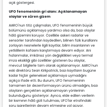
açık göstergesi.
UFO fenomeninin gri alanı: Açıklanamayan
olaylar ve süren gizem
AARO'nun titiz çalışmaları, UFO fenomeninin büyük
bölümünü açıklamaya yardımcı olsa da, bazı olaylar
hâlâ gizemini koruyor. Özellikle askeri radarlar ve
sensörler tarafından kaydedilen, bilinen fizik kurallarını
zorlayan nesnelerle ilgili kayıtlar, bilim insanlarının ve
yetkililerin kafasını karıştırmaya devam ediyor. Ani
hızlanmalar, imkânsız yön değişiklikleri veya termal
imza eksikliği gibi özellikler gösteren bu olaylar,
mevcut bilgilerle tam olarak açıklanamıyor. AARO'nun
eski direktörü Sean Kirkpatrick, bazı kayıtların bugüne
kadar hiçbir geleneksel açıklamaya uymadığını
açıkça ifade etti. Bu durum, UFO fenomeninin
tamamen bir dezenformasyon ürünü olmadığını, bazı
olayların gerçekten açıklanamayan yönlerinin
bulunduğunu gösteriyor. Ayrıca, elde edilen verilerin
bir kısmının hâlâ gizli tutulması, UFO'lar etrafındaki
soru işaretlerinin devam etmesine yol açıyor.