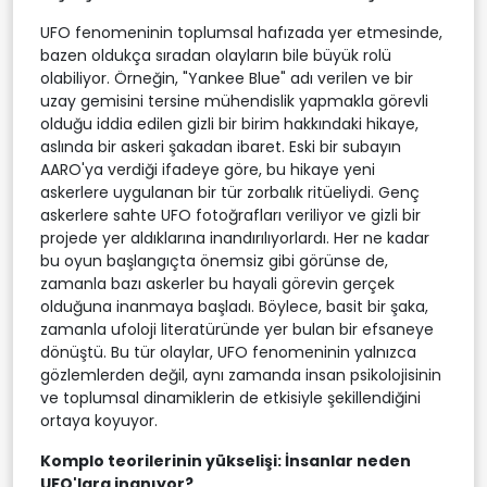
UFO fenomeninin toplumsal hafızada yer etmesinde,
bazen oldukça sıradan olayların bile büyük rolü
olabiliyor. Örneğin, "Yankee Blue" adı verilen ve bir
uzay gemisini tersine mühendislik yapmakla görevli
olduğu iddia edilen gizli bir birim hakkındaki hikaye,
aslında bir askeri şakadan ibaret. Eski bir subayın
AARO'ya verdiği ifadeye göre, bu hikaye yeni
askerlere uygulanan bir tür zorbalık ritüeliydi. Genç
askerlere sahte UFO fotoğrafları veriliyor ve gizli bir
projede yer aldıklarına inandırılıyorlardı. Her ne kadar
bu oyun başlangıçta önemsiz gibi görünse de,
zamanla bazı askerler bu hayali görevin gerçek
olduğuna inanmaya başladı. Böylece, basit bir şaka,
zamanla ufoloji literatüründe yer bulan bir efsaneye
dönüştü. Bu tür olaylar, UFO fenomeninin yalnızca
gözlemlerden değil, aynı zamanda insan psikolojisinin
ve toplumsal dinamiklerin de etkisiyle şekillendiğini
ortaya koyuyor.
Komplo teorilerinin yükselişi: İnsanlar neden
UFO'lara inanıyor?