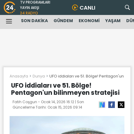
TV PROGRAMLARI
CANLI
YAYIN AKIŞI
24 RADYO
SON DAKİKA
GÜNDEM
EKONOMİ
YAŞAM
DÜ
Anasayfa
Dunya
UFO iddiaları ve 51. Bölge! Pentagon'un bilin
UFO iddiaları ve 51. Bölge!
Pentagon'un bilinmeyen stratejisi
Fatih Coşgun -
Ocak 14, 2026 16:12
| Son
Güncelleme Tarihi:
Ocak 15, 2026 09:14