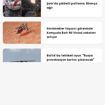
Şam'da şiddetli patlama: Bilanço
ağır
Sivrisinekler taşıyıcı görevinde:
Komşuda Batı Nil Virüsü vakaları
artıyor
Baltık'da tehlikeli oyun: "Rusya
provokasyon kartını çıkaracak"
iddiası
Bölgede bütün dengeleri
değiştirecek adım: 4 bin
kilometrelik dev füze test edildi