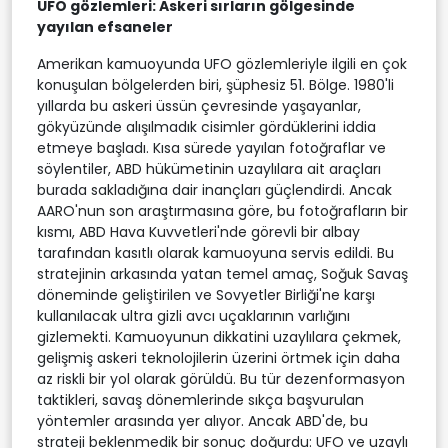
UFO gözlemleri: Askeri sırların gölgesinde
yayılan efsaneler
Amerikan kamuoyunda UFO gözlemleriyle ilgili en çok
konuşulan bölgelerden biri, şüphesiz 51. Bölge. 1980'li
yıllarda bu askeri üssün çevresinde yaşayanlar,
gökyüzünde alışılmadık cisimler gördüklerini iddia
etmeye başladı. Kısa sürede yayılan fotoğraflar ve
söylentiler, ABD hükümetinin uzaylılara ait araçları
burada sakladığına dair inançları güçlendirdi. Ancak
AARO'nun son araştırmasına göre, bu fotoğrafların bir
kısmı, ABD Hava Kuvvetleri'nde görevli bir albay
tarafından kasıtlı olarak kamuoyuna servis edildi. Bu
stratejinin arkasında yatan temel amaç, Soğuk Savaş
döneminde geliştirilen ve Sovyetler Birliği'ne karşı
kullanılacak ultra gizli avcı uçaklarının varlığını
gizlemekti. Kamuoyunun dikkatini uzaylılara çekmek,
gelişmiş askeri teknolojilerin üzerini örtmek için daha
az riskli bir yol olarak görüldü. Bu tür dezenformasyon
taktikleri, savaş dönemlerinde sıkça başvurulan
yöntemler arasında yer alıyor. Ancak ABD'de, bu
strateji beklenmedik bir sonuç doğurdu: UFO ve uzaylı