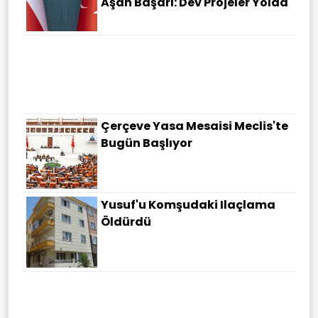
Aşan Başarı: Dev Projeler Yolda
Mavi Akdeniz'e Koruma Kalkanı
Çerçeve Yasa Mesaisi Meclis'te
Bugün Başlıyor
Yusuf'u Komşudaki Ilaçlama
Öldürdü
Trump "çok Yakında" Diyerek
Duyurdu: İran Daha Fazla
Dayanamaz