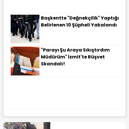
Başkentte "değnekçilik" Yaptığı
Belirlenen 10 Şüpheli Yakalandı
"Parayı Şu Araya Sıkıştırdım
Müdürüm" İzmit'te Rüşvet
Skandalı!
Sörloth'un Bonservisini
Belirlediler! Süper Lig Iddiası