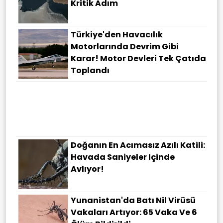
Kritik Adım
Türkiye'den Havacılık
Motorlarında Devrim Gibi
Karar! Motor Devleri Tek Çatıda
Toplandı
Demir Takviyesine Alternatif
Olabilir Mi? Araştırmacılar Inci
Darısını Inceledi
Doğanın En Acımasız Azılı Katili:
Havada Saniyeler Içinde
Avlıyor!
Yunanistan'da Batı Nil Virüsü
Vakaları Artıyor: 65 Vaka Ve 6