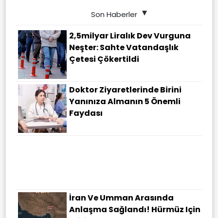
Son Haberler
2,5milyar Liralık Dev Vurguna
Neşter: Sahte Vatandaşlık
Çetesi Çökertildi
Doktor Ziyaretlerinde Birini
Yanınıza Almanın 5 Önemli
Faydası
Cumhurbaşkanı Erdoğan'dan
Mekke Anlaşması Açıklaması:
Tüm Kardeş Ülkelerin
Katılımına Açık
İran Ve Umman Arasında
Anlaşma Sağlandı! Hürmüz Için