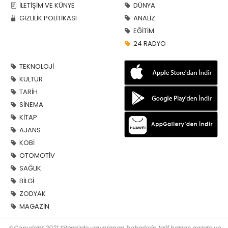
İLETİŞİM VE KÜNYE
DÜNYA
GİZLİLİK POLİTİKASI
ANALİZ
EĞİTİM
24 RADYO
TEKNOLOJİ
KÜLTÜR
TARİH
SİNEMA
KİTAP
AJANS
KOBİ
OTOMOTİV
SAĞLIK
BİLGİ
ZODYAK
MAGAZİN
©Copyright 2021 Sitemizde yayınlanan haberlerin telif hakları gazete ve