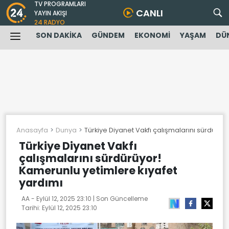
TV PROGRAMLARI
CANLI
YAYIN AKIŞI
24 RADYO
SON DAKİKA
GÜNDEM
EKONOMİ
YAŞAM
DÜ
Anasayfa
Dunya
Türkiye Diyanet Vakfı çalışmalarını sürdürüy
Türkiye Diyanet Vakfı
çalışmalarını sürdürüyor!
Kamerunlu yetimlere kıyafet
yardımı
AA -
Eylül 12, 2025 23:10
| Son Güncelleme
Tarihi:
Eylül 12, 2025 23:10