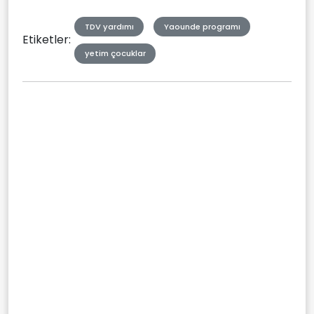
TDV yardımı
Yaounde programı
Etiketler:
yetim çocuklar