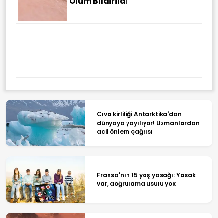
Ölüm Bildirildi
Terörsüz Türkiye Sürecinde Yeni
Aşama! TBMM'de Kritik
Görüşme Başladı
Cıva kirliliği Antarktika'dan
dünyaya yayılıyor! Uzmanlardan
acil önlem çağrısı
Fransa'nın 15 yaş yasağı: Yasak
var, doğrulama usulü yok