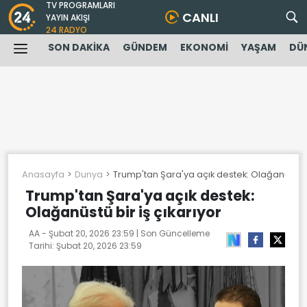
TV PROGRAMLARI
CANLI
YAYIN AKIŞI
24 RADYO
SON DAKİKA
GÜNDEM
EKONOMİ
YAŞAM
DÜ
Anasayfa
Dunya
Trump'tan Şara'ya açık destek: Olağanüstü bi
Trump'tan Şara'ya açık destek:
Olağanüstü bir iş çıkarıyor
AA -
Şubat 20, 2026 23:59
| Son Güncelleme
Tarihi:
Şubat 20, 2026 23:59