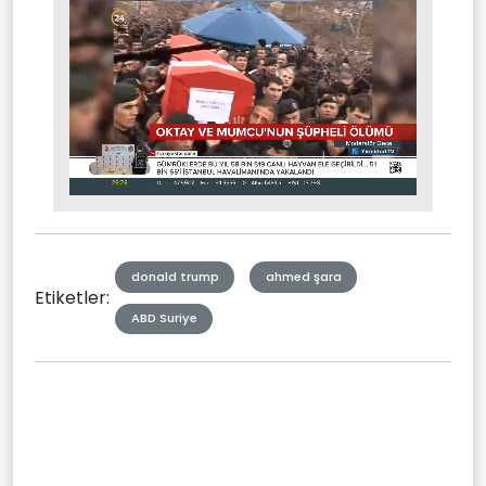
Stream
Mute
Type
donald trump
ahmed şara
Etiketler:
ABD Suriye