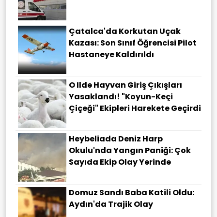
Çatalca'da Korkutan Uçak
Kazası: Son Sınıf Öğrencisi Pilot
Hastaneye Kaldırıldı
O Ilde Hayvan Giriş Çıkışları
Yasaklandı! "Koyun-Keçi
Çiçeği" Ekipleri Harekete Geçirdi
Heybeliada Deniz Harp
Okulu'nda Yangın Paniği: Çok
Sayıda Ekip Olay Yerinde
Domuz Sandı Baba Katili Oldu:
Aydın'da Trajik Olay