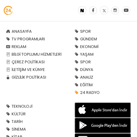
ANASAYFA
SPOR
TV PROGRAMLARI
GÜNDEM
REKLAM
EKONOMİ
BİLGİ TOPLUMU HİZMETLERİ
YAŞAM
ÇEREZ POLİTİKASI
SPOR
İLETİŞİM VE KÜNYE
DÜNYA
GİZLİLİK POLİTİKASI
ANALİZ
EĞİTİM
24 RADYO
TEKNOLOJİ
KÜLTÜR
TARİH
SİNEMA
KİTAP