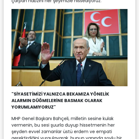
çarpan nabzını her şeyimizle hissediyoruz."
"SİYASETİMİZİ YALNIZCA BEKAMIZA YÖNELİK
ALARMIN DÜĞMELERİNE BASMAK OLARAK
YORUMLAMIYORUZ"
MHP Genel Başkanı Bahçeli, milletin sesine kulak
vermenin, bu sesi şuurla duyup hissetmenin her
şeyden evvel zamanlar üstü erdem ve empati
gerektirdiğini vurgulayarak, bunun yanında soylu bir