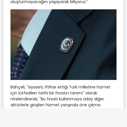
oluşturmayacağını yaşayarak biliyoruz."
Bahçeli, "siyaseti, iftihar ettiği Türk milletine hizmet
için lütfedilen tarihi bir fırsatın tanımı" olarak
nitelendirerek, "Bu fırsatı kullanmaya aday diğer
aktörlerle girişilen hizmet yarışında öne çıkma
becerisidir. Ama özne her zaman ve her daim Türk
milletidir. Onun olmadığı, ona değer verilmeyen, onun
geleceğini düşlemeyen siyaseti kabul etmedik,