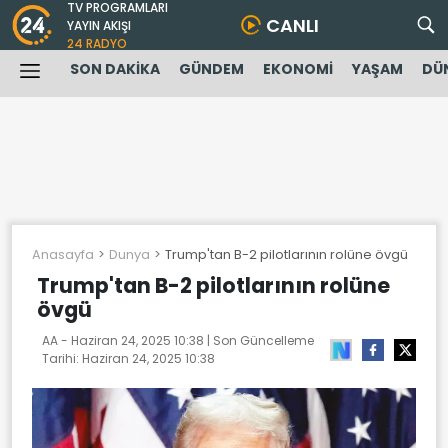
TV PROGRAMLARI
CANLI
YAYIN AKIŞI
24 RADYO
SON DAKİKA
GÜNDEM
EKONOMİ
YAŞAM
DÜ
Anasayfa
Dunya
Trump'tan B-2 pilotlarının rolüne övgü
Trump'tan B-2 pilotlarının rolüne
övgü
AA -
Haziran 24, 2025 10:38
| Son Güncelleme
Tarihi:
Haziran 24, 2025 10:38