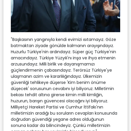
"Başkasının yangınıyla kendi evimizi ısıtamayız. Göze
batmaktan ziyade gönülde kalmanın arayışındayız.
Huzurlu Türkiye'nin ardındayız. Süper güç Türkiye'nin
amacındayız. Türkiye Yüzyılı'nı inşa ve ihya etmenin
arzusundayız. Milli birlik ve dayanışmamızı
güçlendirmenin çabasındayız. Terörsüz Türkiye'ye
ulaşmanın azim ve kararlılığındayız. Ülkemizin
güvenliği tehlikeye düşerse 'Kim benim önüme
düşecek' sorusunun cevabını iyi biliyoruz. Milletimin
bekası tehdit altına girerse kimin milli kimliğin,
huzurun, barışın güvencesi olacağını iyi biliyoruz.
Milliyetçi Hareket Partisi ve Cumhur İttifakı'nın
milletimizin aradığı bu soruların cevapları konusunda
doğrudan güvendiği yegane adres olduğunun
sonuna kadar da bilincindeyiz. Çünkü milletimizin