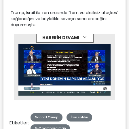
Trump, İsrail ile İran arasında "tam ve eksiksiz ateşkes"
sağlandığını ve böylelikle savaşın sona ereceğini
duyurmuştu.
HABERİN DEVAMI
Stream
Mute
Type
Donald Trump
İran saldırı
Etiketler:
B-2 bombardıman