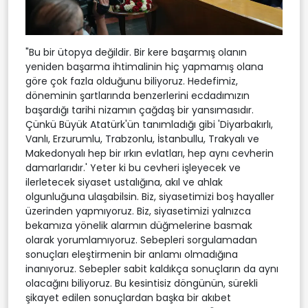
"Bu bir ütopya değildir. Bir kere başarmış olanın
yeniden başarma ihtimalinin hiç yapmamış olana
göre çok fazla olduğunu biliyoruz. Hedefimiz,
döneminin şartlarında benzerlerini ecdadımızın
başardığı tarihi nizamın çağdaş bir yansımasıdır.
Çünkü Büyük Atatürk'ün tanımladığı gibi 'Diyarbakırlı,
Vanlı, Erzurumlu, Trabzonlu, İstanbullu, Trakyalı ve
Makedonyalı hep bir ırkın evlatları, hep aynı cevherin
damarlarıdır.' Yeter ki bu cevheri işleyecek ve
ilerletecek siyaset ustalığına, akıl ve ahlak
olgunluğuna ulaşabilsin. Biz, siyasetimizi boş hayaller
üzerinden yapmıyoruz. Biz, siyasetimizi yalnızca
bekamıza yönelik alarmın düğmelerine basmak
olarak yorumlamıyoruz. Sebepleri sorgulamadan
sonuçları eleştirmenin bir anlamı olmadığına
inanıyoruz. Sebepler sabit kaldıkça sonuçların da aynı
olacağını biliyoruz. Bu kesintisiz döngünün, sürekli
şikayet edilen sonuçlardan başka bir akıbet