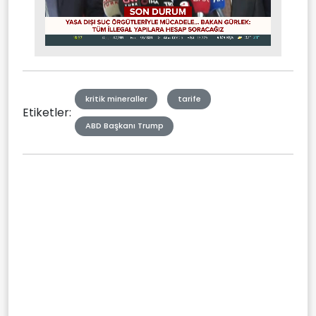
Stream
Mute
Type
kritik mineraller
tarife
Etiketler:
ABD Başkanı Trump