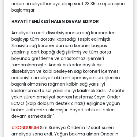
acilen ameliyathaneye alınıp saat 23.35'te operasyon
başlamıştır.
HAYATİ TEHLİKESİ HALEN DEVAM EDİYOR
Ameliyatta aort disseksiyonunun sağ koronerden
başlayıp tüm aortayı kapsadığı tespit edilmiştir.
Sırasıyla sağ koroner damara koroner baypas
yapılmış, aort kapağı değiştirilmiş ve tüm aorta
boyunca greftleme ve anastomoz işlemleri
tamamlanmıştır. Ancak bu kadar büyük bir
disseksiyon ve kalbi besleyen sağ koroneri içermesi
nedeniyle ameliyattaki tüm operasyon süreçlerinin
başarılı olmasına rağmen kalbin sağ yarısı iyi
kasılamamakta sol yarısı ise iyi kasılmaktadır. 12 saate
yakın süren ameliyat sonrası hastamız Sayın Önder
ECMO (kalp dolaşım destek cihazı) eşliğinde yoğun
bakım ünitemize alınmıştır. Hayati tehlikesi halen
devam etmektedir."
#SONDURUM
Sırrı Süreyya Önder'in 12 saat süren
ameliyatı sona erdi. Yoğun bakıma alınan Önder'in