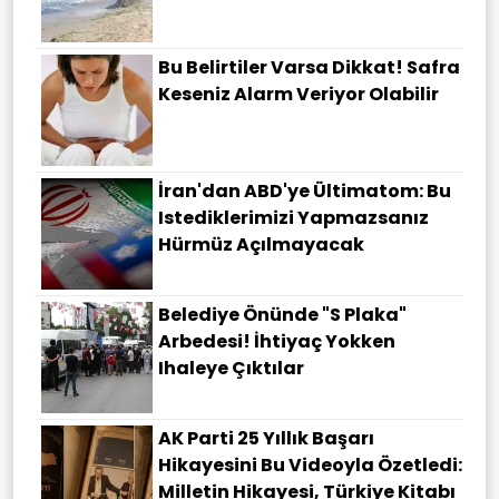
Bu Belirtiler Varsa Dikkat! Safra
Keseniz Alarm Veriyor Olabilir
İran'dan ABD'ye Ültimatom: Bu
Istediklerimizi Yapmazsanız
Hürmüz Açılmayacak
Belediye Önünde "S Plaka"
Arbedesi! İhtiyaç Yokken
Ihaleye Çıktılar
AK Parti 25 Yıllık Başarı
Hikayesini Bu Videoyla Özetledi:
Milletin Hikayesi, Türkiye Kitabı