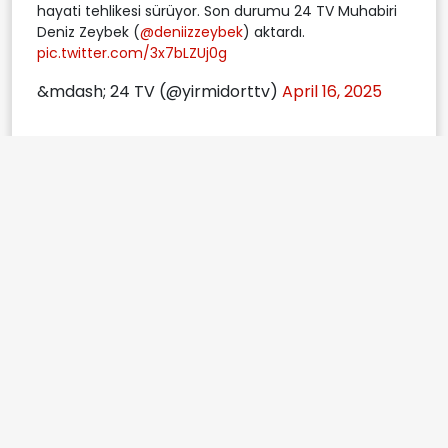
hayati tehlikesi sürüyor. Son durumu 24 TV Muhabiri
Deniz Zeybek (
@deniizzeybek
) aktardı.
pic.twitter.com/3x7bLZUj0g
&mdash; 24 TV (@yirmidorttv)
April 16, 2025
TBMMBaşkanvekili
DEMİstanbul
Etiketler:
Sırrı Süreyya Önder