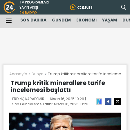
TV PROGRAMLARI
CANLI
YAYIN AKIŞI
24 RADYO
SON DAKİKA
GÜNDEM
EKONOMİ
YAŞAM
DÜ
Anasayfa
Dunya
Trump kritik minerallere tarife incelemesi ba
Trump kritik minerallere tarife
incelemesi başlattı
ERDİNÇ KARADEMİR . -
Nisan 16, 2025 10:26
|
Son Güncelleme Tarihi:
Nisan 16, 2025 10:26