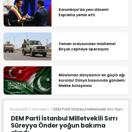
Kolombiya'da yeni dönem!
Espriella yemin etti
Yemen ordusundan misilleme!
Birçok cepheye operasyon
Müslüman dünyasının en güçlü ağı
kuruldu! Dünya basınında gündem:
Mekke Anlaşması
Anasayfa
Gündem
DEM Parti İstanbul Milletvekili Sırrı Süre
DEM Parti İstanbul Milletvekili Sırrı
Süreyya Önder yoğun bakıma