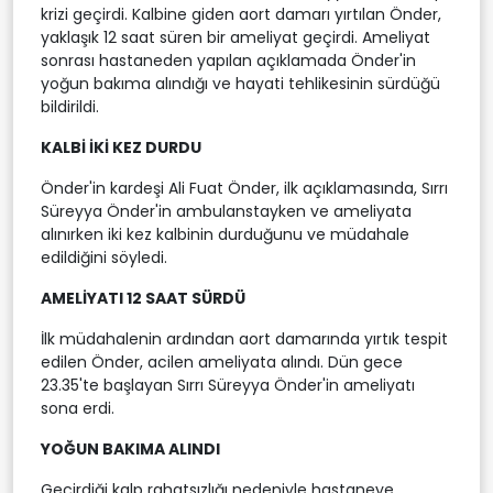
krizi geçirdi. Kalbine giden aort damarı yırtılan Önder,
yaklaşık 12 saat süren bir ameliyat geçirdi. Ameliyat
sonrası hastaneden yapılan açıklamada Önder'in
yoğun bakıma alındığı ve hayati tehlikesinin sürdüğü
bildirildi.
KALBİ İKİ KEZ DURDU
Önder'in kardeşi Ali Fuat Önder, ilk açıklamasında, Sırrı
Süreyya Önder'in ambulanstayken ve ameliyata
alınırken iki kez kalbinin durduğunu ve müdahale
edildiğini söyledi.
AMELİYATI 12 SAAT SÜRDÜ
İlk müdahalenin ardından aort damarında yırtık tespit
edilen Önder, acilen ameliyata alındı. Dün gece
23.35'te başlayan Sırrı Süreyya Önder'in ameliyatı
sona erdi.
YOĞUN BAKIMA ALINDI
Geçirdiği kalp rahatsızlığı nedeniyle hastaneye