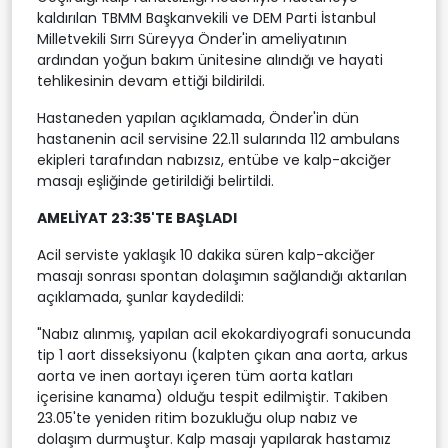
kaldırılan TBMM Başkanvekili ve DEM Parti İstanbul
Milletvekili Sırrı Süreyya Önder'in ameliyatının
ardından yoğun bakım ünitesine alındığı ve hayati
tehlikesinin devam ettiği bildirildi.
Hastaneden yapılan açıklamada, Önder'in dün
hastanenin acil servisine 22.11 sularında 112 ambulans
ekipleri tarafından nabızsız, entübe ve kalp-akciğer
masajı eşliğinde getirildiği belirtildi.
AMELİYAT 23:35'TE BAŞLADI
Acil serviste yaklaşık 10 dakika süren kalp-akciğer
masajı sonrası spontan dolaşımın sağlandığı aktarılan
açıklamada, şunlar kaydedildi:
"Nabız alınmış, yapılan acil ekokardiyografi sonucunda
tip 1 aort disseksiyonu (kalpten çıkan ana aorta, arkus
aorta ve inen aortayı içeren tüm aorta katları
içerisine kanama) olduğu tespit edilmiştir. Takiben
23.05'te yeniden ritim bozukluğu olup nabız ve
dolaşım durmuştur. Kalp masajı yapılarak hastamız