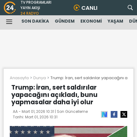
TV PROGRAMLARI
CANLI
YAYIN AKIŞI
24 RADYO
SON DAKİKA
GÜNDEM
EKONOMİ
YAŞAM
DÜ
Anasayfa
Dunya
Trump: İran, sert saldırılar yapacağını açık
Trump: İran, sert saldırılar
yapacağını açıkladı, bunu
yapmasalar daha iyi olur
AA -
Mart 01, 2026 10:31
| Son Güncelleme
Tarihi:
Mart 01, 2026 10:31