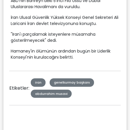
ABD'nin Bahreyn'deki 5'inci Filo Üssü ve Dubai
Uluslararası Havalimanı da vuruldu.
İran Ulusal Güvenlik Yüksek Konseyi Genel Sekreteri Ali
Laricani İran devlet televizyonuna konuştu.
"İran'ı parçalamak isteyenlere müsamaha
gösterilmeyecek" dedi.
Hamaney'in ölümünün ardından bugün bir Liderlik
Konseyi'nin kurulacağını belirtti.
iran
genelkurmay başkanı
Etiketler:
abdurrahim musavi