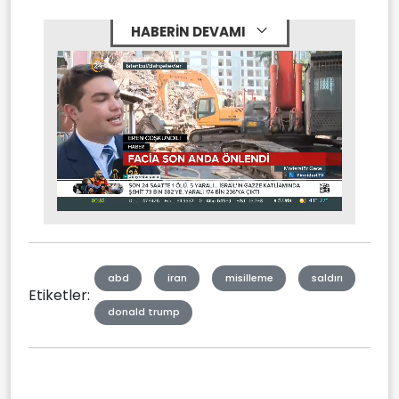
HABERİN DEVAMI
Stream
Mute
Type
abd
iran
misilleme
saldırı
Etiketler:
donald trump