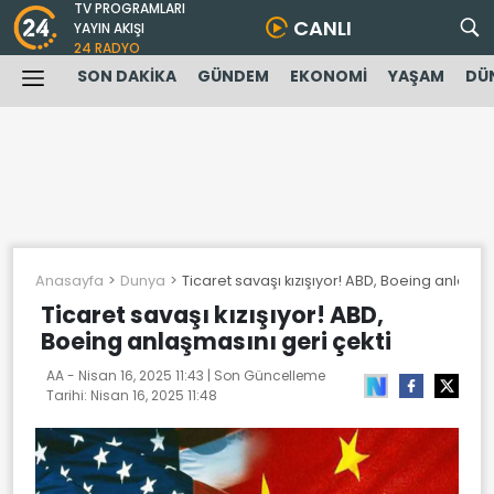
TV PROGRAMLARI
CANLI
YAYIN AKIŞI
24 RADYO
SON DAKİKA
GÜNDEM
EKONOMİ
YAŞAM
DÜ
Anasayfa
Dunya
Ticaret savaşı kızışıyor! ABD, Boeing anlaşma
Ticaret savaşı kızışıyor! ABD,
Boeing anlaşmasını geri çekti
AA -
Nisan 16, 2025 11:43
| Son Güncelleme
Tarihi:
Nisan 16, 2025 11:48