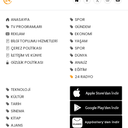
ANASAYFA
SPOR
TV PROGRAMLARI
GÜNDEM
REKLAM
EKONOMİ
BİLGİ TOPLUMU HİZMETLERİ
YAŞAM
ÇEREZ POLİTİKASI
SPOR
İLETİŞİM VE KÜNYE
DÜNYA
GİZLİLİK POLİTİKASI
ANALİZ
EĞİTİM
24 RADYO
TEKNOLOJİ
KÜLTÜR
TARİH
SİNEMA
KİTAP
AJANS