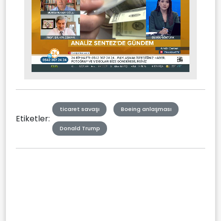
Stream
Mute
Type
ticaret savaşı
Boeing anlaşması
Etiketler:
Donald Trump